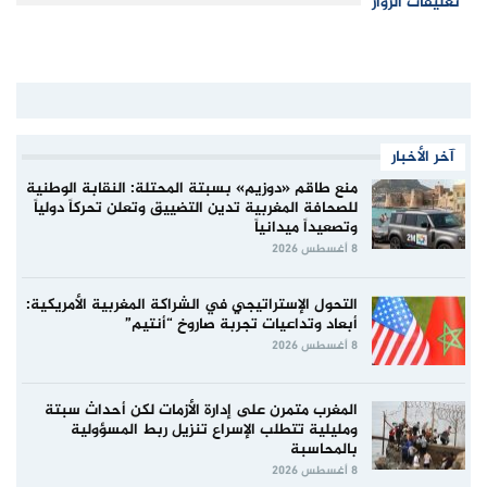
تعليقات الزوار
آخر الأخبار
منع طاقم «دوزيم» بسبتة المحتلة: النقابة الوطنية
للصحافة المغربية تدين التضييق وتعلن تحركاً دولياً
وتصعيداً ميدانياً
8 أغسطس 2026
التحول الإستراتيجي في الشراكة المغربية الأمريكية:
أبعاد وتداعيات تجربة صاروخ “أنتيم”
8 أغسطس 2026
المغرب متمرن على إدارة الأزمات لكن أحداث سبتة
ومليلية تتطلب الإسراع تنزيل ربط المسؤولية
بالمحاسبة
8 أغسطس 2026