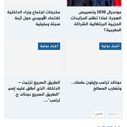
مونديال 2030 وتسييس
مخرجات اجتماع وزراء الداخلية
الهجرة: لماذا تظلم المزايدات
للاتحاد الأوروبي حول أزمة
الحزبية البرتغالية الشراكة
سبتة ومليلية
المغربية؟
أخبار دولية
أخبار دولية
دونالد ترامب وإيلون ماسك…
الطريق السريع تزنيت –
وتضارب المصالح
الداخلة، الذي أطلق عليه إسم
“الطريق السريع دونالد ج.
ترامب”،…
السابق
التالي