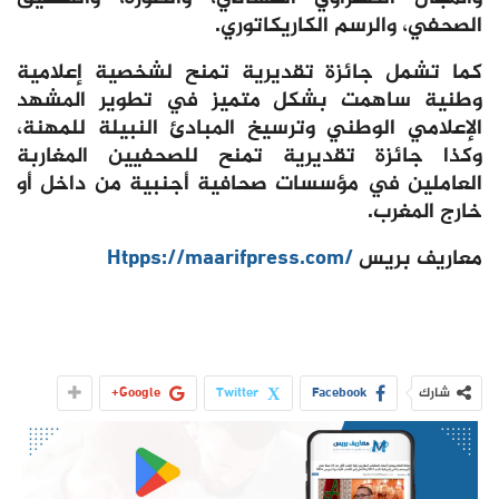
الصحفي، والرسم الكاريكاتوري.
كما تشمل جائزة تقديرية تمنح لشخصية إعلامية
وطنية ساهمت بشكل متميز في تطوير المشهد
الإعلامي الوطني وترسيخ المبادئ النبيلة للمهنة،
وكذا جائزة تقديرية تمنح للصحفيين المغاربة
العاملين في مؤسسات صحافية أجنبية من داخل أو
خارج المغرب.
معاريف بريس
/Htpps://maarifpress.com
شارك
Facebook
Twitter
Google+