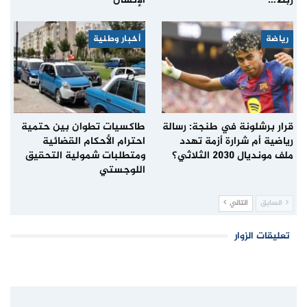
ربط…
الإنسان
رياضة
أخبار وطنية
قرار برشلونة في طنجة: رسالة
طاكسيات تطوان بين حتمية
رياضية أم شرارة أزمة تهدد
احترام الأحكام القضائية
ملف مونديال 2030 الثلاثي؟
ومتطلبات شمولية التحقيق
اللوجستي
السابق
التالي
تعليقات الزوار