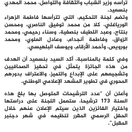
ترأسه وزير الشباب والثقافة والتواصل، محمد المهدي
بنسعيد.
وتضم لجنة التحكيم، التي تترأسها فاطمة الزهراء
الورياغلي، كلا من محمد توفيق الناصري، ومحسن
بنتاج، وعبد اللطيف بنصفية، وسناء رحيمي، ومحمد
الزواق، وفاطمة أنجدام، وعادل العلوي، ومحمد
بورويص، وأحمد الأرقام، ويوسف البلهيسي.
وفي كلمة بالمناسبة، أكد السيد بنسعيد أن الهدف
من هذه الجائزة يتمثل في تحفيز الصحافيين
وتشجيعهم على الإبداع والتميز، والاعتراف بدورهم
المحوري في تطوير المشهد الإعلامي الوطني.
وأعلن أن “عدد الترشيحات المتوصل بها بلغ هذه
السنة 173 ترشيحا، ستعمل اللجنة على دراستها
واختيار الفائزين الذين سيتم الإعلان عنهم خلال
الحفل الرسمي المقرر تنظيمه في شهر دجنبر
المقبل”.