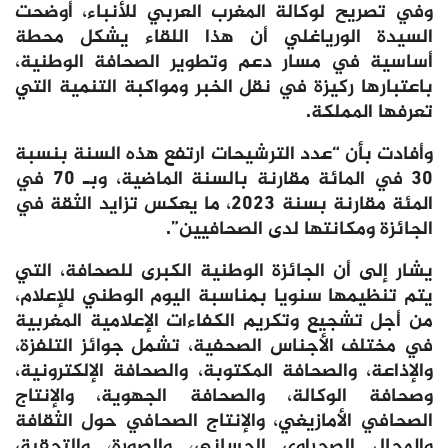
وفي تصريح لوكالة المغرب العربي للأنباء، أوضحت
السيدة الورياغلي أن هذا اللقاء يشكل محطة
أساسية في مسار دعم وتطوير الصحافة الوطنية،
باعتبارها ركيزة في نقل الخبر ومواكبة التنمية التي
تعرفها المملكة.
وأفادت بأن “عدد الترشيحات ارتفع هذه السنة بنسبة
30 في المائة مقارنة بالسنة الماضية، وبـ 70 في
المئة مقارنة بسنة 2023، ما يعكس تزايد الثقة في
الجائزة ومكانتها لدى الصحافيين”.
يشار إلى أن الجائزة الوطنية الكبرى للصحافة، التي
يتم تنظيمها سنويا بمناسبة اليوم الوطني للإعلام،
من أجل تشجيع وتكريم الكفاءات الإعلامية المغربية
في مختلف الأجناس الصحفية، تشمل جوائز التلفزة،
والإذاعة، والصحافة المكتوبة، والصحافة الإلكترونية،
وصحافة الوكالة، والصحافة الجهوية، والإنتاج
الصحافي الأمازيغي، والإنتاج الصحافي حول الثقافة
والمجال الصحراوي الحساني، والصورة، والتحقيق