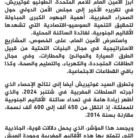
أبرز الأمين العام للأمم المتحدة، أنطونيو غوتيريش،
في تقريره الأخير إلى مجلس الأمن الدولي حول
الصحراء المغربية، أهمية الجهود الكبرى المبذولة
لتحقيق التنمية السوسيو-اقتصادية التي تشهدها
الأقاليم الجنوبية، لفائدة الساكنة المحلية.
واستعرض الأمين العام، على الخصوص، المشاريع
الاستراتيجية في مجال البنيات التحتية من قبيل
الطرق السيارة والموانئ والمطارات، وفي مجال
الطاقات المتجددة، والكهرباء، والتعليم والصحة، وكذا
باقي القطاعات الاجتماعية.
وتطرق السيد غوتيريش أيضا إلى نتائج الإحصاء الذي
أجرته السلطات المغربية في شتنبر 2024، والذي
أظهر زيادة هامة في تعداد ساكنة الأقاليم الجنوبية
للمملكة، إذ انتقل من 450 ألف إلى 600 ألف نسمة،
مقارنة بسنة 2014.
ويجسد هذا المؤشر، الذي يحمل دلالات قوية، الجاذبية
التي تتمتع بها هذه الأقاليم المغربية وجودة العيش