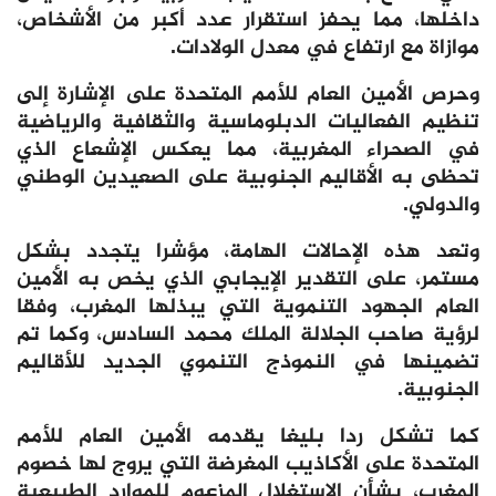
داخلها، مما يحفز استقرار عدد أكبر من الأشخاص،
موازاة مع ارتفاع في معدل الولادات.
وحرص الأمين العام للأمم المتحدة على الإشارة إلى
تنظيم الفعاليات الدبلوماسية والثقافية والرياضية
في الصحراء المغربية، مما يعكس الإشعاع الذي
تحظى به الأقاليم الجنوبية على الصعيدين الوطني
والدولي.
وتعد هذه الإحالات الهامة، مؤشرا يتجدد بشكل
مستمر، على التقدير الإيجابي الذي يخص به الأمين
العام الجهود التنموية التي يبذلها المغرب، وفقا
لرؤية صاحب الجلالة الملك محمد السادس، وكما تم
تضمينها في النموذج التنموي الجديد للأقاليم
الجنوبية.
كما تشكل ردا بليغا يقدمه الأمين العام للأمم
المتحدة على الأكاذيب المغرضة التي يروج لها خصوم
المغرب، بشأن الاستغلال المزعوم للموارد الطبيعية