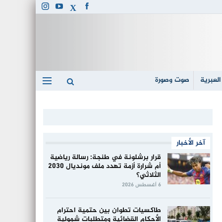
العبرية
صوت وصورة
آخر الأخبار
قرار برشلونة في طنجة: رسالة رياضية
أم شرارة أزمة تهدد ملف مونديال 2030
الثلاثي؟
6 أغسطس 2026
طاكسيات تطوان بين حتمية احترام
الأحكام القضائية ومتطلبات شمولية