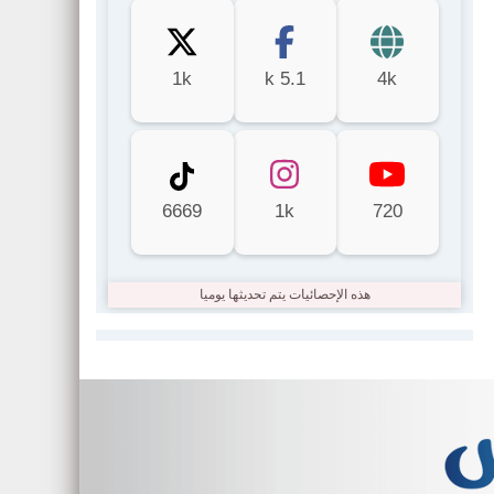
1k
5.1 k
4k
6669
1k
720
هذه الإحصائيات يتم تحديثها يوميا