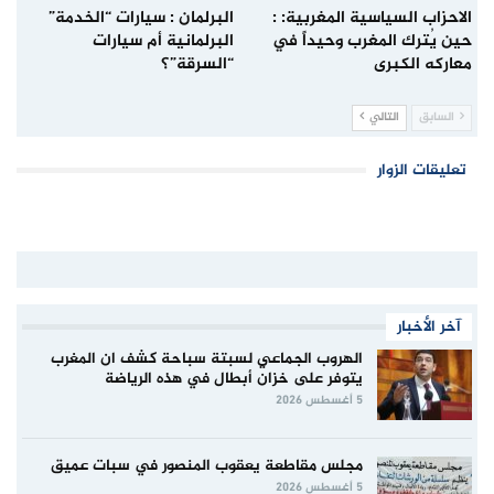
الاحزاب السياسية المغربية: :
البرلمان : سيارات “الخدمة”
حين يُترك المغرب وحيداً في
البرلمانية أم سيارات
معاركه الكبرى
“السرقة”؟
السابق
التالي
تعليقات الزوار
آخر الأخبار
الهروب الجماعي لسبتة سباحة كشف ان المغرب
يتوفر على خزان أبطال في هذه الرياضة
5 أغسطس 2026
مجلس مقاطعة يعقوب المنصور في سبات عميق
5 أغسطس 2026