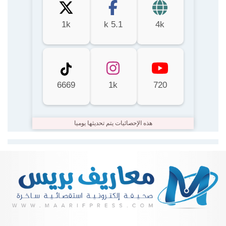
1k
5.1 k
4k
6669
1k
720
هذه الإحصائيات يتم تحديثها يوميا
Lire la suite...