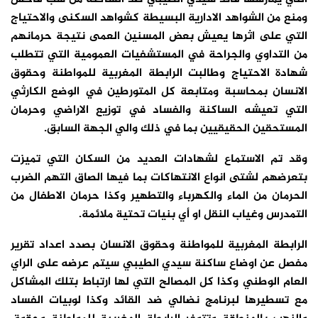
ومنع من الشواهد الادارية البسيطة كشواهد السكنى والاحتياج
التي على اثرها يعيش بعض المسنين العمى نتيجة حرمانهم
من التداوي والجراحة في المستشفيات العمومية التي تتطلب
شهادة الاحتياج وطالبت الرابطة المغربية للمواطنة وحقوق
الانسان بمحاسبة ومتابعة كل المتورطين في الوضع الكارثي
التي تعيشه الساكنة والفساد في توزيع الاراضي وحرمان
المستحقين الحقيقيين بما في ذلك والي الجهة السابق.
وقد تم الاستماع لشهادات العديد من السكان التي تميزت
بتعرضهم لشتى انواع الانتهاكات بما فيها الصاق التهم الضرب
الحرمان من الماء والكهرباء والتطهير وكذا حرمان الاطفال من
التمدرس وغياب النقل او أي بنيات تحتية ملائمة.
الرابطة المغربية للمواطنة وحقوق الانسان بصدد اعداد تقرير
مفصل عن اوضاع ساكنة سيدي الطيبي سيتم عرضه على الراي
العام الوطني وكذا كل المصالح التي لها ارتباط بتلك المشاكل
مع تسطيرها لبرنامج نضالي ضد القائد وكذا لوبيات الفساد