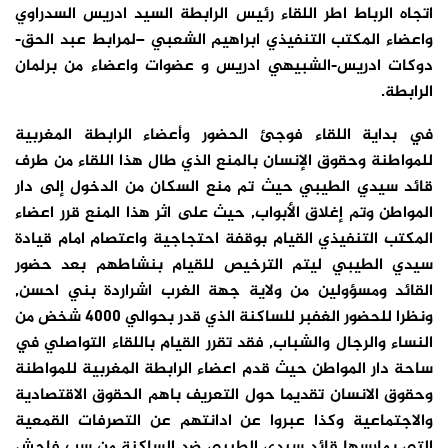
اتجاه الرباط اطر اللقاء رئيس الرابطة السيد ادريس السدراوي
واعضاء المكتب التنفيذي ابراهيم الشعبي –لمرابط عبد الحق-
دوكات ادريس-الشبيهي ادريس و عضوات واعضاء من برلمان
الرابطة.
في بداية اللقاء فوجئ الحضور وأعضاء الرابطة المغربية
للمواطنة وحقوق الإنسان بالمنع الذي طال هذا اللقاء من طرف
قائد سيدي الطيبي حيث تم منع السكان من الدخول إلى دار
المواطن وتم إغلاق الأبواب, حيث على اثر هذا المنع قرر اعضاء
المكتب التنفيذي القيام بوقفة احتجاجية واعتصام امام قيادة
سيدي الطيبي ليتم الترخيص للقيام بنشاطهم بعد حضور
القائد ومسؤولين من ولاية جهة الغرب اشراردة بني احسن,
ونظرا للحضور الغفبر للساكنة الذي قدر بحوالي 4000 شخض من
النساء والرجال والشباب, فقد تقرر القيام باللقاء التواصلي في
ساحة دار المواطن حيث قدم اعضاء الرابطة المغربية للمواطنة
وحقوق الانسان تقديما حول التعريف باهم الحقوق الاقتصادية
والاجتماعية وكذا عبروا عن ادانتهم عن التصرفات القمعية
التي يمارسها قائد سيدي الطيبي ضد الساكنة من سب فاحش