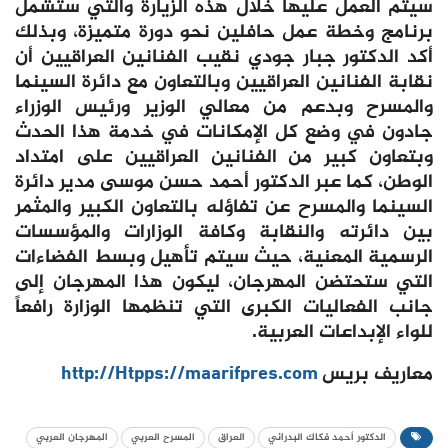
سيتم العمل عليها خلال هذه الزيارة والتي ستشمل
برنامج وخطة عمل حافلين نحو دورة متميزة، وبذلك
أكد الدكتور جبار جودي نقيب الفنانين العراقيين أن
نقابة الفنانين العراقيين وبالتعاون مع دائرة السينما
والمسرح وبدعم من معالي الوزير ورئيس الوزراء
جادون في وضع كل الإمكانات في خدمة هذا الحدث
وبتعاون كبير من الفنانين العراقيين على امتداد
الوطن، كما عبر الدكتور أحمد حسن موسى مدير دائرة
السينما والمسرح عن تفاؤله بالتعاون الكبير والمثمر
بين دائرته والنقابة وكافة الوزارات والمؤسسات
الرسمية المعنية، حيث سيتم تأهيل وبسط الفضاءات
التي ستحتضن المهرجان، ليكون هذا المهرجان إلى
جانب الفعاليات الكبرى التي تنظمها الوزارة رافعاً
للواء الإبداعات العربية.
معاريف بريس
http://Htpps://maarifpres.com
الدكتور أحمد فكاك البدراني
العراق
المسرح العربي
المهرجان العربي