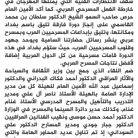
سقف الانتظارات الفنية التي يمثلها المهرجان في
خارطة الفعل المسرحي العربي، كما أكد الأمين العام
حرص صاحب السمو الشيخ الدكتور سلطان بن محمد
القاسمي على إنجاز دورة فارقة تليق باسم بغداد
ومكانتها، وتليق بإبداعات المسرحيين العرب وبمسرح
عربي ينشر رسائل حضارتنا السامية ويوحد جهود
وقلوب المسرحيين العرب، حيث ستؤم بغداد في هذه
الدورة قامات مسرحية من كل الدول العربية إضافة
لأفضل نتاجات المسرح العربي.
ضم اللقاء الذي جمع بين وزير الثقافة والسياحة
والآثار العراقي الدكتور أحمد فكاك البدراني والدكتور
إسماعيل عبد الله الأمين العام للهيئة كل من مدير
الإدارة العامة بالهيئة الأستاذ ناصر آل علي ومدير
التدريب والتأهيل والمسرح المدرسي الأستاذ غنام
غنام، وكذلك مدير دائرة السينما والمسرح في الوزارة
الدكتور أحمد حسن موسى ونقيب الفنانين العراقيين
الدكتور جبار جودي ومدير المسارح الدكتور علي
السوداني؛ إذ تم تناول عديد المحاور الهامة والتي