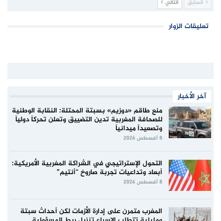
السابق
التالي
تعليقات الزوار
آخر الأخبار
منع طاقم «دوزيم» بسبتة المحتلة: النقابة الوطنية
للصحافة المغربية تدين التضييق وتعلن تحركاً دولياً
وتصعيداً ميدانياً
8 أغسطس 2026
التحول الإستراتيجي في الشراكة المغربية الأمريكية:
أبعاد وتداعيات تجربة صاروخ “أنتيم”
8 أغسطس 2026
المغرب متمرن على إدارة الأزمات لكن أحداث سبتة
ومليلية تتطلب الإسراع تنزيل ربط المسؤولية