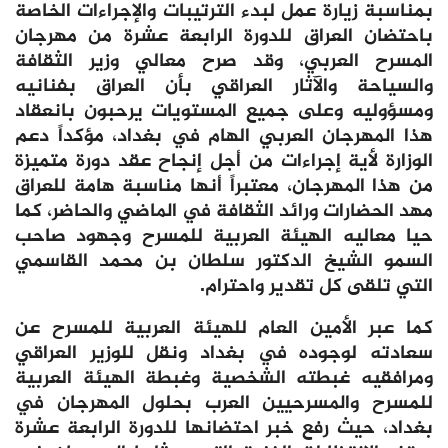
بمناسبة زيارة عمل لبدء الترتيبات والإجراءات الخاصة
باحتضان العراق للدورة الرابعة عشرة من مهرجان
المسرح العربي، وقد صرح معالي وزير الثقافة
والسياحة والآثار العراقي بأن العراق بفنانيه
ومسؤوليه وعلى جميع المستويات يرحبون بانعقاد
هذا المهرجان العربي الهام في بغداد، مؤكداً دعم
الوزارة لأية إجراءات من أجل إنجاح عقد دورة متميزة
من هذا المهرجان، معتبراً أنها مناسبة هامة للعراق
مهد الحضارات ورائد الثقافة في الماضي والحاضر، كما
حيا معاليه الهيئة العربية للمسرح وجهود صاحب
السمو الشيخ الدكتور سلطان بن محمد القاسمي
التي تلقى كل تقدير واحترام.
كما عبر الأمين العام للهيئة العربية للمسرح عن
سعادته لوجوده في بغداد ونقل للوزير العراقي
ومرافقيه غبطته الشخصية وغبطة الهيئة العربية
للمسرح والمسرحيين العرب بحلول المهرجان في
بغداد، حيث رفع خبر احتضانها للدورة الرابعة عشرة