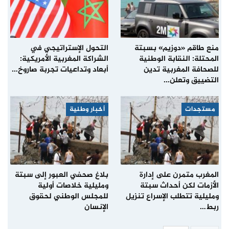
منع طاقم «دوزيم» بسبتة
التحول الإستراتيجي في
المحتلة: النقابة الوطنية
الشراكة المغربية الأمريكية:
للصحافة المغربية تدين
أبعاد وتداعيات تجربة صاروخ…
التضييق وتعلن…
مستجدات
أخبار وطنية
المغرب متمرن على إدارة
بلاغ صحفي العبور إلى سبتة
الأزمات لكن أحداث سبتة
ومليلية خلاصات أولية
ومليلية تتطلب الإسراع تنزيل
للمجلس الوطني لحقوق
ربط…
الإنسان