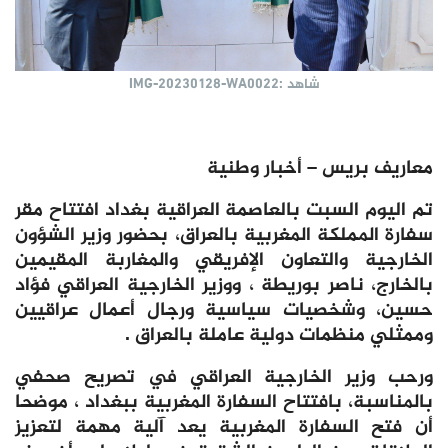
شاهد :IMG-20230128-WA0022
معاريف بريس – أخبار وطنية
تم اليوم السبت بالعاصمة العراقية بغداد افتتاح مقر
سفارة المملكة المغربية بالعراق، بحضور وزير الشؤون
الخارجية والتعاون الإفريقي والمغاربة المقيمين
بالخارج، ناصر بوريطة ، ووزير الخارجية العراقي فؤاد
حسين، وشخصيات سياسية ورجال أعمال عراقيين
وممثلي منظمات دولية عاملة بالعراق .
ورحب وزير الخارجية العراقي في تصريح صحفي
بالمناسبة، بافتتاح السفارة المغربية ببغداد ، موضحا
أن فتح السفارة المغربية يعد آلية مهمة لتعزيز