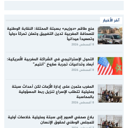
آخر الأخبار
منع طاقم «دوزيم» بسبتة المحتلة: النقابة الوطنية
للصحافة المغربية تدين التضييق وتعلن تحركاً دولياً
وتصعيداً ميدانياً
8 أغسطس 2026
التحول الإستراتيجي في الشراكة المغربية الأمريكية:
أبعاد وتداعيات تجربة صاروخ “أنتيم”
8 أغسطس 2026
المغرب متمرن على إدارة الأزمات لكن أحداث سبتة
ومليلية تتطلب الإسراع تنزيل ربط المسؤولية
بالمحاسبة
8 أغسطس 2026
بلاغ صحفي العبور إلى سبتة ومليلية خلاصات أولية
للمجلس الوطني لحقوق الإنسان