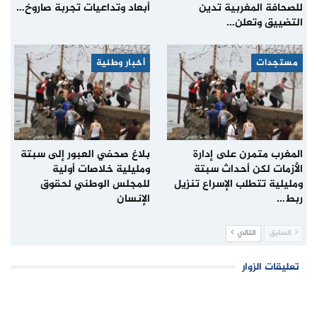
للصحافة المغربية تدين
أبعاد وتداعيات تجربة صاروخ…
التضييق وتعلن…
مستجدات
أخبار وطنية
المغرب متمرن على إدارة
بلاغ صحفي العبور إلى سبتة
الأزمات لكن أحداث سبتة
ومليلية خلاصات أولية
ومليلية تتطلب الإسراع تنزيل
للمجلس الوطني لحقوق
ربط…
الإنسان
السابق
التالي
تعليقات الزوار