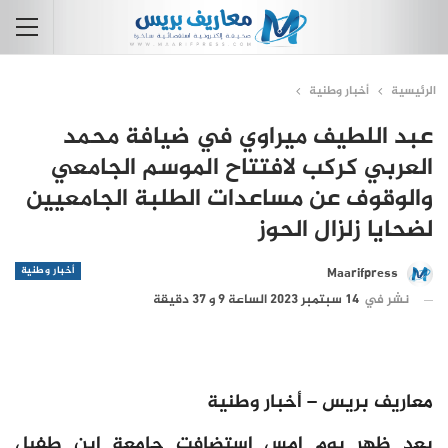
الرئيسية
أخبار وطنية
عبد اللطيف ميراوي في ضيافة محمد
العربي كركب لافتتاح الموسم الجامعي
والوقوف عن مساعدات الطلبة الجامعيين
لضحايا زلزال الحوز
أخبار وطنية
Maarifpress
نشر في
14 سبتمبر 2023 الساعة 9 و 37 دقيقة
معاريف بريس – أخبار وطنية
بعد ظهر يوم امس استضافت جامعة ابن طفيل