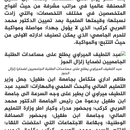
المصنفة عالميا في مراتب مشرفة من حيث أفواج
المتخصصين في مختلف التخصصات؛ والتي زادت
نسبتها؛ وقيمتها العلمية بعد تعيين الدكتور محمد
العربي كركب؛ الذي لا يؤول جهدا؛ مواصلة ومواكبة
للحرم الجامعي؛ الذي يمكن تصنيف ادارته الاولى من
حيث التتبع؛ والمواكبة.
عبد اللطيف الميراوي يطلع على مساعدات الطلبة الجامعيين لضحايا زلزال
الحوز
طاقم اداري متكامل بجامعة ابن طفيل؛ جعل وزير
التعليم العالي والبحث العلمي والمهارات؛ السيد عبد
اللطيف ميراوي ان يطير على وجه السرعة الى جامعة
ابن طفيل بدعوة من رئيس الجامعة الدكتور محمد
العربي كركب؛ وبحضور مدراء وكبار اطر وزارة التعليم
العالي؛ وجامعة ابن طفيل؛ وبحضور الصحافة
الوطنية؛ وبقاعة الاجتماعات التي احتضنت اللقاء؛