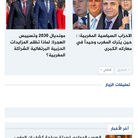
الاحزاب السياسية المغربية: :
مونديال 2030 وتسييس
حين يُترك المغرب وحيداً في
الهجرة: لماذا تظلم المزايدات
معاركه الكبرى
الحزبية البرتغالية الشراكة
المغربية؟
السابق
التالي
تعليقات الزوار
آخر الأخبار
الهروب الجماعي لسبتة سباحة كشف ان المغرب