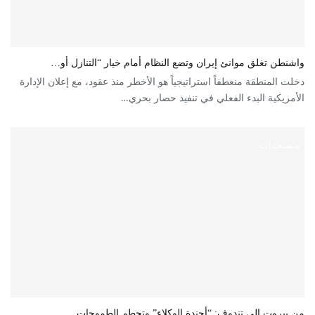
واشنطن تغلق موانئ إيران وتضع النظام أمام خيار “التنازل أو…
دخلت المنطقة منعطفاً استراتيجياً هو الأخطر منذ عقود، مع إعلان الإدارة
الأمريكية البدء الفعلي في تنفيذ حصار بحري…
مستجدات
من بيروت إلى تندوف: “أجندة الوكلاء” وتحطم الطموحات…