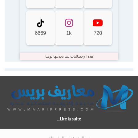
6669
1k
720
هذه الإحصائيات يتم تحديثها يوميا
Lire la suite...