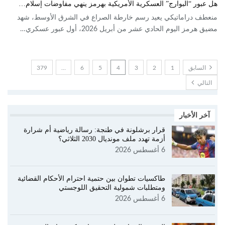
هل عبور “البوارج” العسكرية الأمريكية بهرمز ينهي مفاوضات إسلام…
منعطف دراماتيكي يعيد رسم خارطة الصراع في الشرق الأوسط، شهد
مضيق هرمز اليوم الحادي عشر من أبريل 2026، أول عبور عسكري…
السابق
1
2
3
4
5
6
…
379
التالي
آخر الأخبار
قرار برشلونة في طنجة: رسالة رياضية أم شرارة
أزمة تهدد ملف مونديال 2030 الثلاثي؟
6 أغسطس 2026
طاكسيات تطوان بين حتمية احترام الأحكام القضائية
ومتطلبات شمولية التحقيق اللوجستي
6 أغسطس 2026