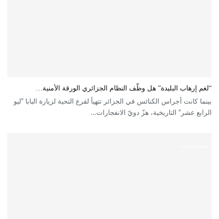
“لغم إرهاب البليدة” هل وظّف النظام الجزائري الورقة الأمنية…
بينما كانت أجراس الكنائس في الجزائر تتهيأ لقرع التحية لزيارة البابا "ليو
الرابع عشر" التاريخية، هزّ دويّ الانفجارات…
مستجدات