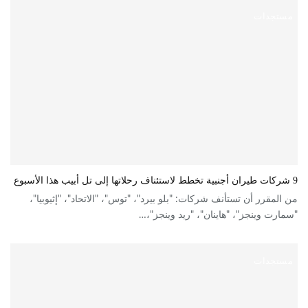
مستجدات
9 شركات طيران أجنبية تخطط لاستئناف رحلاتها إلى تل أبيب هذا الأسبوع
من المقرر أن تستأنف شركات: "بلو بيرد"، "توس"، "الاتحاد"، "إثيوبيا"،
"سمارت وينجز"، "هاينان"، "ريد وينجز"،…
مستجدات