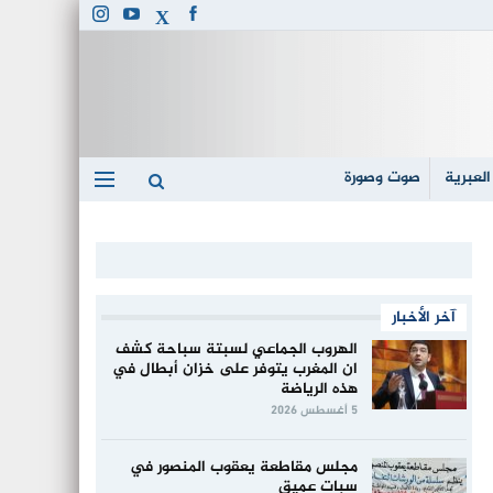
العبرية
صوت وصورة
آخر الأخبار
الهروب الجماعي لسبتة سباحة كشف
ان المغرب يتوفر على خزان أبطال في
هذه الرياضة
5 أغسطس 2026
مجلس مقاطعة يعقوب المنصور في
سبات عميق