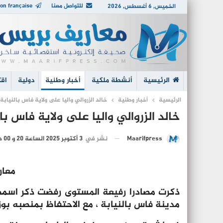
للتواصل معنا
on française
الخميس, 6 أغسطس, 2026
الرئيسية
أنشطة ملكية
أخبار وطنية
دولية
اقت
الرئيسية
أخبار وطنية
خالد الزروالي واليا على ولاية فاس بالنيابة
خالد الزروالي واليا على ولاية فاس با
نشر في
3 أكتوبر 2025 الساعة 20 و 00 دقيقة
Maarifpress
معار
ذكرت مصادرا رفيعة المستوى رفضت ذكر اسمها ا
مدينة فاس بالنيابة ، مع الاحتفاظ بمنصبه بوزا