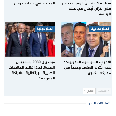
سباحة كشف ان المغرب يتوفر
المنصور في سبات عميق
على خزان أبطال في هذه
الرياضة
أخبار وطنية
أخبار دولية
الاحزاب السياسية المغربية: :
مونديال 2030 وتسييس
حين يُترك المغرب وحيداً في
الهجرة: لماذا تظلم المزايدات
معاركه الكبرى
الحزبية البرتغالية الشراكة
المغربية؟
السابق
التالي
تعليقات الزوار