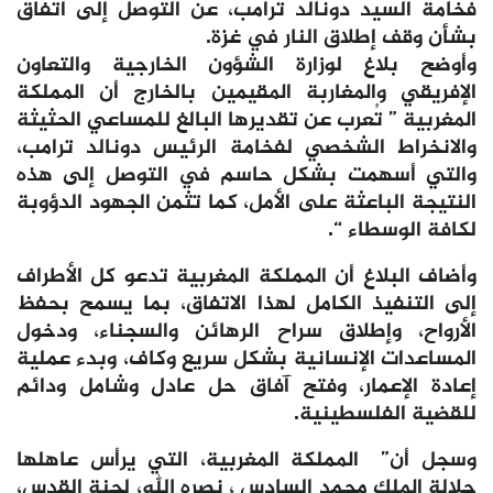
فخامة السيد دونالد ترامب، عن التوصل إلى اتفاق
بشأن وقف إطلاق النار في غزة.
وأوضح بلاغ لوزارة الشؤون الخارجية والتعاون
الإفريقي والمغاربة المقيمين بالخارج أن المملكة
المغربية ” تُعرب عن تقديرها البالغ للمساعي الحثيثة
والانخراط الشخصي لفخامة الرئيس دونالد ترامب،
والتي أسهمت بشكل حاسم في التوصل إلى هذه
النتيجة الباعثة على الأمل، كما تثمن الجهود الدؤوبة
لكافة الوسطاء “.
وأضاف البلاغ أن المملكة المغربية تدعو كل الأطراف
إلى التنفيذ الكامل لهذا الاتفاق، بما يسمح بحفظ
الأرواح، وإطلاق سراح الرهائن والسجناء، ودخول
المساعدات الإنسانية بشكل سريع وكاف، وبدء عملية
إعادة الإعمار، وفتح آفاق حل عادل وشامل ودائم
للقضية الفلسطينية.
وسجل أن” المملكة المغربية، التي يرأس عاهلها
جلالة الملك محمد السادس ، نصره الله، لجنة القدس،