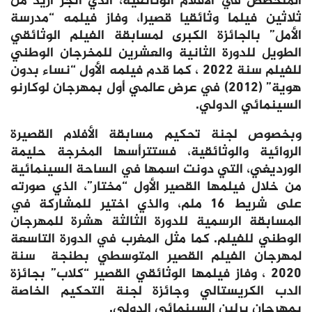
المتخصص في الأفلام الوثائقية، الذي أنجز أزيد من
ثلاثين فيلما وثائقيا قصيرا، وفاز فيلمه “مدرسة
الأمل” بالجائزة الكبرى لمسابقة الفيلم الوثائقي
الطويل للدورة الثانية والعشرين للمخرجان الوطني
للفيلم سنة 2022 ، كما قدم فيلمه الأول “نساء بدون
هوية” (2012) في عرض عالمي أول بمهرجان لوكارنو
السينمائي الدولي.
وبخصوص لجنة تحكيم مسابقة الأفلام القصيرة
الروائية والوثائقية، فستترأسها المخرجة حليمة
الورديغي، التي دونت اسمها في الساحة السينمائية
من خلال فيلمها القصير الأول “مختار”، الذي صورته
على شريط 16 ملم، والذي اختير للمشاركة في
المسابقة الرسمية للدورة الثالثة هشرة للمهرجان
الوطني للفيلم. كما مثل المغرب في الدورة التاسعة
لمهرجان الفيلم القصير المتوسطي بطنجة سنة
2020 ، وفاز فيلمها الوثائقي القصير “كلاب” بجائزة
الدب الكريستالي وجائزة لجنة التحكيم الخاصة
بمهرجان برلين السينمائي الدولي.