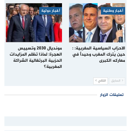
أخبار وطنية
أخبار دولية
الاحزاب السياسية المغربية: :
مونديال 2030 وتسييس
حين يُترك المغرب وحيداً في
الهجرة: لماذا تظلم المزايدات
معاركه الكبرى
الحزبية البرتغالية الشراكة
المغربية؟
السابق
التالي
تعليقات الزوار