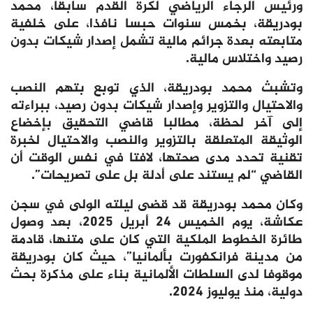
ورئيس الرجاء الرياضي لكرة القدم سابقا، محمد
بودريقة، بخمس سنوات حبسا نافذا، على خلفية
متابعته بعدة جرائم مالية تشمل إصدار شيكات بدون
رصيد واختلاس مالية.
وتشبث محمد بودريقة، الذي توبع بتهم النصب
والاحتيال والتزوير وإصدار شيكات بدون رصيد، ببراءته
إلى آخر لحظة، مطالبا قاضي التحقيق بإخضاع
الوثيقة المتعلقة بالتزوير والنصب والاحتيال لخبرة
تقنية تحدد مدى صحتها، لافتا في نفس الوقت أن
القاضي “لم يستند على أدلة بل على تصريحات”.
وكان محمد بودريقة قد قضى ليلته الولى في سجن
عكاشة، يوم الخميس 24 أبريل 2025، بعد وصول
طائرة الخطوط الملكية التي كان على متنها، قادمة
من مدينة فرانكفورت بألمانيا”، حيث كان بودريقة
موقوفا لدى السلطات الألمانية بناء على مذكرة بحث
دولية، منذ يوليوز 2024.