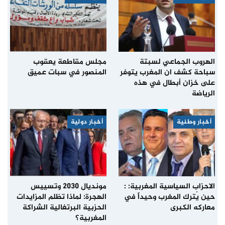
الهروب الجماعي لسبتة
مجلس مقاطعة يعقوب
سباحة كشف ان المغرب يتوفر
المنصور في سبات عميق
على خزان أبطال في هذه
الرياضة
أخبار وطنية
أخبار دولية
الاحزاب السياسية المغربية: :
مونديال 2030 وتسييس
حين يُترك المغرب وحيداً في
الهجرة: لماذا تظلم المزايدات
معاركه الكبرى
الحزبية البرتغالية الشراكة
المغربية؟