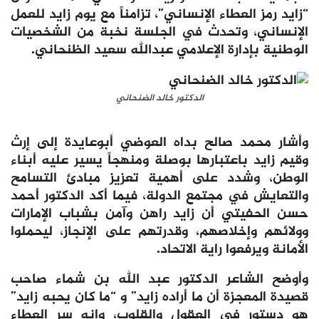
“زايد رمز العطاء الإنساني”، تزامناً مع يوم زايد للعمل
الإنساني، وتحدث في الجلسة نخبة من الشخصيات
الوطنية بإدارة الإعلامي عبدالله سعيد الظنحاني.
الدكتور خالد الضنحاني
وأشار محمد صالح بداه العوضي أبوعايدة إلى إرث
وقيم زايد باعتبارها بوصلة ومنهجاً يسير عليه أبناء
الوطن، وشدد على أهمية تعزيز مبادئ التسامح
والتعايش في مجتمع الدولة، فيما أكد الدكتور أحمد
حسن الحفيتي أن زايد راهن وآمن بشباب الإمارات
وولائهم وإخلاصهم، وقدرتهم على الإنجاز، ليحملوا
الأمانة ويرفعوا راية الاتحاد.
وأوضح الشاعر الدكتور عبد الله بن شماء صاحب
قصيدة المعجزة أن ما أراده زايد” و “ما كان يحبه زايد”
هو دستور في العقول والقلوب، وإنه سر العطاء