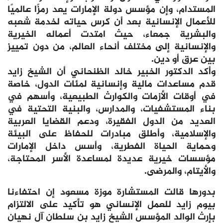
المستدام، وإن مؤسس دولة الإمارات يعد رمزًا عالميًا
للأعمال الإنسانية بعد أن كرس حياته لخدمة شعبه
والبشرية جمعاء، حيث امتدت أعماله الخيرية
والإنسانية إلى مختلف أنحاء العالم، من دون تمييز
بين عرق أو دين.
وأكد الدكتور الخبير خالد الظنحاني أن الشيخ زايد
قدم مساعدات مالية وإنسانية لمئات الدول، خاصة
في أوقات الأزمات والكوارث الطبيعية، وأسهم في
بناء المستشفيات، والمدارس، والبنية التحتية في
العديد من الدول الفقيرة، ودعم القضايا العربية
والإسلامية، وأطلق مبادرات للحفاظ على البيئة
وحماية الحياة الفطرية، وأسس داخل الإمارات
مؤسسات خيرية عديدة لمساعدة الأسر المحتاجة،
والأيتام، والمرضى.
بدورها قالت المستشارة موزة مسعود إن احتفاءنا
بيوم زايد للعمل الإنساني هو تأكيد على الالتزام
بإرث الوالد المؤسس الشيخ زايد بن سلطان آل نهيان