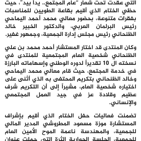
التي عقدت تحت شعار “عام المجتمع.. يداً بيد”، حيث
حظي الختام الذي أقيم بقاعة الطويين للمناسبات
بفقرات متنوعة، بحضور معالي محمد أحمد اليماحي
رئيس البرلمان العربي، والدكتور الخبير خالد
الظنحاني رئيس مجلس إدارة الجمعية، وجمهور غفير.
وكان المنتدى قد اختار المستشار أحمد محمد بن علي
الظنحاني شخصية العام المجتمعية للمنتدى في
نسخته ال 10 تقديراً لدوره الوطني وإسهاماته البارزة
في خدمة المجتمع، حيث قام معالي محمد اليماحي
وخالد الظنحاني بتكريم المحتفى به الذي أثنى على
اختياره شخصية العام، مشيراً إلى أن التكريم شرف
عظيم وقلادة عز في جيد العمل المجتمعي
والإنساني.
تضمنت فعاليات حفل الختام الذي أقيم بإشراف
المستشارة موزة مسعود المطروشي المدير المالي
للجمعية، والمهندسة ناعمة الموح الأمين العام
للجمعية، الجلسة الحوارية الثرة التي حملت عنوان