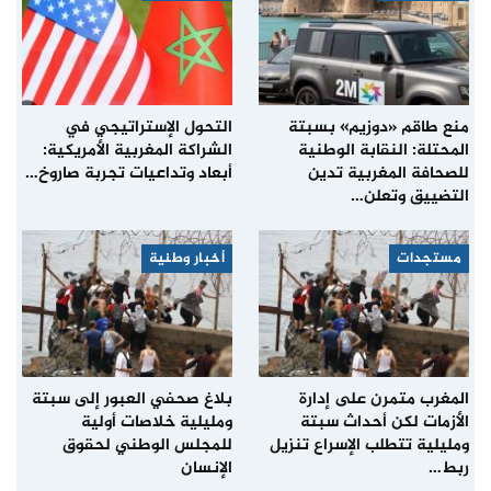
منع طاقم «دوزيم» بسبتة
التحول الإستراتيجي في
المحتلة: النقابة الوطنية
الشراكة المغربية الأمريكية:
للصحافة المغربية تدين
أبعاد وتداعيات تجربة صاروخ…
التضييق وتعلن…
مستجدات
أخبار وطنية
المغرب متمرن على إدارة
بلاغ صحفي العبور إلى سبتة
الأزمات لكن أحداث سبتة
ومليلية خلاصات أولية
ومليلية تتطلب الإسراع تنزيل
للمجلس الوطني لحقوق
ربط…
الإنسان