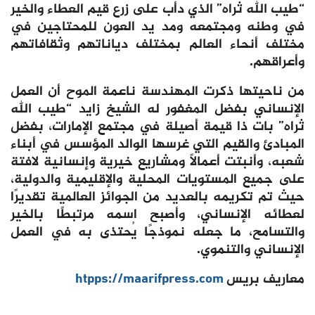
“طيب الله ثراه” الذي دأب على زرع قيم العطاء والخير
في وطنه ومجتمعه ومد يد العون للمحتاجين في
مختلف أنحاء العالم بمختلف دياناتهم وثقافاتهم
وأعراقهم.
من ناحيتها ذكرت المهندسة ناعمة الموح أن العمل
الإنساني بفضل المغفور له الشيخ زايد “طيب الله
ثراه” بات ذا قيمة أصيلة في مجتمع الإمارات، بفضل
المبادئ والقيم التي غرسها الوالد المؤسس في أبناء
شعبه، وأنبتت أعمالاً ومشاريع خيرية وإنسانية لافتة
على جميع المستويات المحلية والإقليمية والدولية،
حيث تم تكريمه بالعديد من الجوائز العالمية تقديرًا
لعطائه الإنساني، وأصبح اسمه مرتبطًا بالخير
والتسامح، ما جعله نموذجًا يُحتذى به في العمل
الإنساني والتنموي.
معاريف بريس
htpps://maarifpress.com