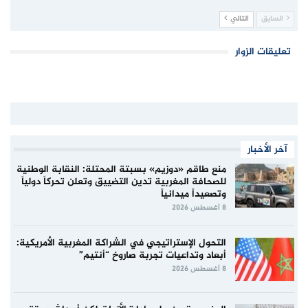
السابق
التالي
تعليقات الزوار
آخر الأخبار
منع طاقم «دوزيم» بسبتة المحتلة: النقابة الوطنية
للصحافة المغربية تدين التضييق وتعلن تحركاً دولياً
وتصعيداً ميدانياً
8 أغسطس 2026
التحول الإستراتيجي في الشراكة المغربية الأمريكية:
أبعاد وتداعيات تجربة صاروخ “أنتيم”
8 أغسطس 2026