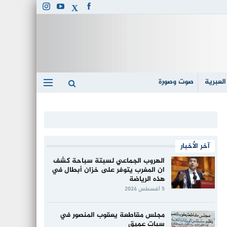
العبرية
صوت وصورة
آخر الأخبار
الهروب الجماعي لسبتة سباحة كشف
ان المغرب يتوفر على خزان أبطال في
هذه الرياضة
5 أغسطس 2026
مجلس مقاطعة يعقوب المنصور في
سبات عميق