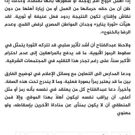
إذا أهمل الزوج آلام زوجته أو شعورها بأنها تفتقده، وكذلك إذا
ظن أن من حقه حرمانها من العمل أو من زيارة أهلها من دون
نقاش وإقناع، تكون النتيجة ردود فعل عنيفة أو ثورية. لقد
هيّأت «ثورة يناير» وجدان المواطن المصري لرفض القمع، وعدم
الرضا بالخنوع».
ولاحظ عبدالفتاح أن أشد تأثير سلبي قد تتركه الثورة يتمثّل في
سقوط الرموز الأبوية، ما قد يدفع بالمراهقين إلى عدم احترام
الأكبر سناً، على رغم تجذر هذا التقليد في المجتمعات الشرقية.
ودعا المدارس الى التعاون مع وسائل الإعلام في توضيح الفارق
بين ما قد يُعتبر رمزاً بصورة فعلية، وما لا يندرج تحت هذه الصفة.
وأخيراً، دعا عبدالفتاح كل من يعتقد في نفسه بأنه رمز أو مثل
أعلى، أن يراقب نفسه ليكون أهلاً بهذا الموقع، وإلا فمن
المنطقي أن لا يكون بمنأى عن مناداة الآخرين بإسقاطه، ولو
معنوي