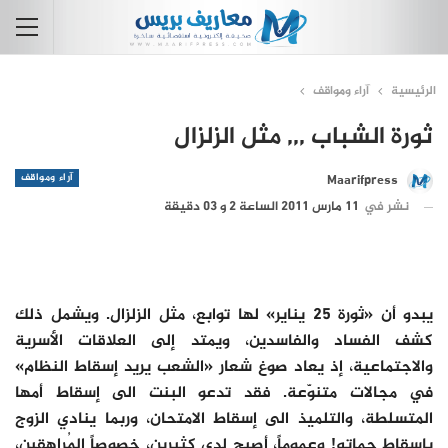
الرئيسية
آراء ومواقف
ثورة الشباب ,,, مثل الزلزال
آراء ومواقف
Maarifpress
نشر في
11 مارس 2011 الساعة 2 و 03 دقيقة
يبدو أن «ثورة 25 يناير» لها توابع، مثل الزلزال. ويشمل ذلك
كشف الفساد والفاسدين، ويمتد إلى العلاقات الأسرية
والاجتماعية، إذ يعاد صوغ شعار «الشعب يريد إسقاط النظام»
في مجالات متنوّعة. فقد تدعو البنت الى إسقاط أمها
المتسلطة، والتلميذ الى إسقاط الامتحان، وربما ينادي الزوج
بإسقاط حماته! وعموماً، أصبح لدى كثيرين، خصوصاً المُراهقين،