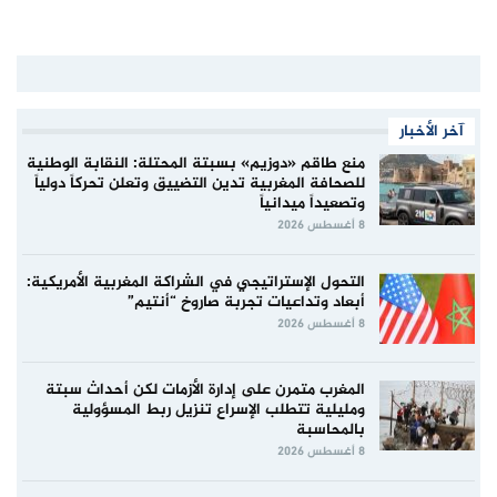
آخر الأخبار
منع طاقم «دوزيم» بسبتة المحتلة: النقابة الوطنية
للصحافة المغربية تدين التضييق وتعلن تحركاً دولياً
وتصعيداً ميدانياً
8 أغسطس 2026
التحول الإستراتيجي في الشراكة المغربية الأمريكية:
أبعاد وتداعيات تجربة صاروخ “أنتيم”
8 أغسطس 2026
المغرب متمرن على إدارة الأزمات لكن أحداث سبتة
ومليلية تتطلب الإسراع تنزيل ربط المسؤولية
بالمحاسبة
8 أغسطس 2026