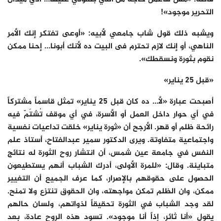
التحرير موجود»!
ويشبه ذلك قول شاب جامعي لأبيه: «أوعى تفتكر إنك الأمر
الناهي، أو إنك لازم تحترم فى البيت ده لأنك أبونا… إحنا ممكن
نقوم بثورة ونسقطك».
«قبل 25 يناير»
أصبحت عبارة «لأ… ده كان قبل 25 يناير» تمثل قاسماً مشتركاً
في أي حوار داخل العمل أو الأسرة، في أي موقف تُشتَمّ فيه
رائحة ظلم أو قهر. الأرجح أن «ثورة يناير» خلقت تداعيات نفسية
واجتماعية متفاوتة. ويرى الدكتور سمير عبدالفتاح، أستاذ علم
النفس في جامعة عين شمس، أن انتشار روح الثورة له نتائج
متباينة. وقال: «للمرة الأولى، أدرك الشباب أنهم يستطيعون
الحصول على حقوقهم بالإصرار، كما عرف الجميع أن التغيير
ممكن، وان الظلم تمكن مواجهته، وان الحقوق تنتزع ولا تمنح.
لقد وجد الشباب في الثورة تحقيقاً لذواتهم، ولسان حالهم
يقول «أنا ثائر، إذاً أنا موجود». تسود هذه الروح عادة، بعد