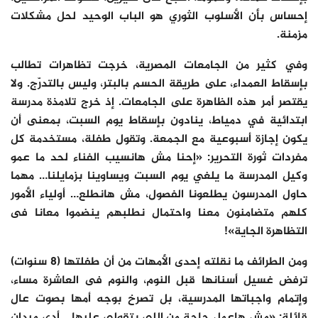
إحساس بأن الأسلوب الثوري هو الباب الوحيد لحل مشكلات
مزمنة.
وفي كثير من الجامعات المصرية، خرجت تظاهرات تطالب
بإسقاط العمداء، على طريقة الحسم بالبتر، وليس بالتدرّج. ولا
يقتصر أمر هذه الظاهرة على الجامعات. إذ خرج تلامذة مدرسة
ابتدائية في دمياط، ينادون بإسقاط يوم السبت، بمعنى أن
يكون إجازة أسبوعية مع الجمعة. وتقول طفلة، مستخدمة كل
مفردات ثورة التحرير: «إحنا مش هانسيب الفناء لحد ما عمو
وكيل المدرسة ما يلغي يوم السبت ويساوينا بزمايلنا… مهما
حاول المدرسون يطلعونا الفصول، مش هانطلع… أولياء الأمور
كلهم متضامنون معنا واحتمال نطلبهم ينضموا معانا فى
التظاهرة الجاية»!
ومن الطرائف ما نقلته إحدى الأمهات من أن طفلتها (8 سنوات)
ترفض غسيل أسنانها قبل النوم، والنوم فى العاشرة مساء،
وإتمام واجباتها المدرسية، بل تصرخ بوجه أمها بصوت عال
قائلة: «مش هاعمل حاجة من اللي بتقولي عليها… أدي ميدان