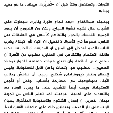
الثورات. وتستغرق وقتاً قبل أن «تُغربَل»، فيبقى ما هو مفيد
وبنّاء».
ويضيف عبدالفتاح: «بعد نجاح «ثورة يناير»، سيطرت على
الشباب حال تشبه نشوة النجاح. ولكن من الضروري أن يعود
الجميع للتمسّك بالحوار والتفاهم كأسس في العلاقات بين
الناس، خصوصاً في الأسرة. لا نتخيل ان الابن (أو الابنة)، يضرب
الباب بالقدم ليدخل إلى المنزل أو المدرسة أو الجامعة، تحت
طائلة الاعتصام والتظاهر. في المقابل، مطلوب من الأسرة أن
تنفتح على أبنائها، وأن تبني قنوات حقيقية للحوار بمعناه
الصحيح… المطلوب هو الإنصات بذهن قابل للاستجابة، وليس
لإعطاء مظهر ديموقراطي شكلي. ويجب أن تناقش مطالب
الأبناء بموضوعية، مع المصارحة بأسباب الرفض أو تأجيل
الاستجابة. ويجب أيضاً التشديد على ما يجرى الوفاء به،
والتشديد على أهمية التوقيت. لقد تعلم الناس من تجربة
ميدان التحرير، أن إهمال الشكوى والاستجابة المتأخرة، يصبان
الزيت على نار الغضب. وينطبق ذلك على علاقات الأسرة أيضاً.