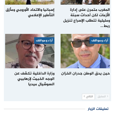
المغرب متمرن على إدارة
إسبانيا والاتحاد الأوروبي ومأزق
الأزمات لكن أحداث سبتة
التأطير الإعلامي
ومليلية تتطلب الإسراع تنزيل
ربط…
آراء ومواقف
آراء ومواقف
حين يدق الوطن جدران الخزان
وزارة الداخلية تكشف عن
الوجه الخبيث لإرهابيي
السوشيال ميديا
السابق
التالي
تعليقات الزوار