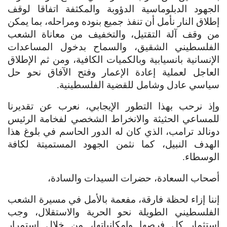
الجهود الدبلوماسية الدؤوبة والمكثفة اتفاقا لوقف
إطلاق النار نأمل أن تنفذ جميع بنوده ومراحله، بما يمكن
من وقف آلة التقتيل، والتخفيف من معاناة الشعب
الفلسطيني الشقيق، والسماح بدخول المساعدات
الإنسانية بانسيابية وبالكميات الكافية، ومن ثم الإطلاق
العاجل لعملية إعادة الإعمار وفتح الآفاق نحو حل
سياسي عادل وشامل للقضية الفلسطينية.
وإذ نرحب بهذا التطور الإيجابي، نعرب عن تقديرنا
للمساعي الحثيثة والانخراط الشخصي لفخامة الرئيس
دونالد ترامب، الذي كان له الدور الحاسم في بلوغ هذا
الهدف النبيل، كما نثمن الجهود المستميتة لكافة
الوسطاء.
أصحاب السعادة، حضرات السيدات والسادة،
إننا إزاء لحظة فارقة، مفعمة بالأمل في مسيرة الشعب
الفلسطيني الطويلة نحو الحرية والاستقلال، وجب
استثمار كل فرصها وإمكانياتها، من خلال استمرار