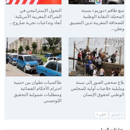
منع طاقم «دوزيم» بسبتة
التحول الإستراتيجي في
المحتلة: النقابة الوطنية
الشراكة المغربية الأمريكية:
للصحافة المغربية تدين التضييق
أبعاد وتداعيات تجربة صاروخ…
وتعلن…
أخبار وطنية
أخبار وطنية
بلاغ صحفي العبور إلى سبتة
طاكسيات تطوان بين حتمية
ومليلية خلاصات أولية للمجلس
احترام الأحكام القضائية
الوطني لحقوق الإنسان
ومتطلبات شمولية التحقيق
اللوجستي
السابق
التالي
تعليقات الزوار