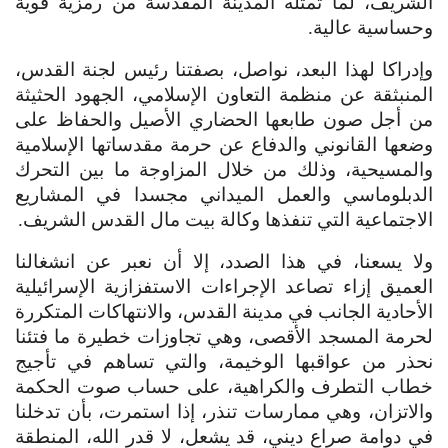
الشريف، لما تمثله المدينة المقدسة من رمزية قوية
وحساسية عالية.
وإدراكا لهذا البعد، نواصل، بصفتنا رئيس لجنة القدس،
المنبثقة عن منظمة التعاون الإسلامي، الجهود الحثيثة
من أجل صون طابعها الحضاري الأصيل والحفاظ على
وضعها القانوني والدفاع عن حرمة مقدساتها الإسلامية
والمسيحية، وذلك من خلال المزاوجة ما بين التحرك
الدبلوماسي والعمل الميداني مجسدا في المشاريع
الاجتماعية التي تنفذها وكالة بيت مال القدس الشريف.
ولا يسعنا، في هذا الصدد، إلا أن نعبر عن انشغالنا
العميق إزاء تصاعد الإجراءات الاستفزازية الإسرائيلية
الأحادية الجانب في مدينة القدس، والانتهاكات المتكررة
لحرمة المسجد الأقصى، وهي تجاوزات خطيرة ما فتئنا
نحذر من عواقبها الوخيمة، والتي تساهم في تأجيج
خطاب التطرف والكراهية، على حساب صوت الحكمة
والاتزان، وهي ممارسات تنذر، إذا استمرت، بأن تدخلنا
في دوامة صراع ديني، قد يشعل، لا قدر الله، المنطقة