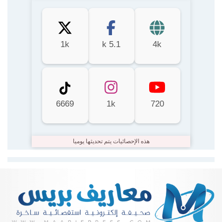
1k
5.1 k
4k
6669
1k
720
هذه الإحصائيات يتم تحديثها يوميا