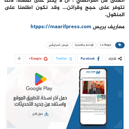
اتمنى من العرائشي ، ان لا يكثر على نفسه، لأننا
نتوفر على حجج وقرائن… وقد نكون اطلعنا على
المنقول.
معاريف بريس
htpps://maarifpress.com
La Regie
الإذاعة والتلفزة
فيصل العرايشي
شارك
Facebook
Twitter
Google+