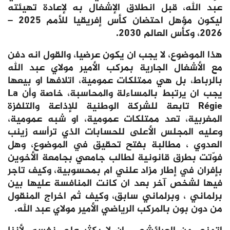
عبد الله، قبل انطلاق الإشغال به لإعادة تهيئته
ليكون مؤهل احتضان كأس إفريقيا للأمم 2025 –
2026، وكأس العالم 2030.
هذا الموضوع، لا يجب ان يكون عرضيا، والقول انه دفن
مع الأشغال الجارية بمركب الأمير مولاي عبد الله
بالرباط، بل هي ممتلكات عمومية، اتلافها او بيعها
يجب ان يرتبط بالمساءلة والمحاسبة، خاصة وأن La
Régie تابعة للشركة الوطنية للإذاعة والتلفزة
المغربية، تعد ممتلكات عمومية، او شبه عمومية،
وعليه المجلس الأعلى للحسابات الذي ترأسه زينب
العدوي ، مطالبة بفتح تحقيق في الموضوع، وهل
فوّتت بطرق قانونية لطالب جامعي بجامعة الأخوين
بإفران في إطار مزاد علني ام بمحسوبية، وكيف تاجر
فيها لشخص آخر بعد ان كانت المنافسة عليها بين
برلماني ، وبرلماني سابق، وكيف ثم اخراج المنقول
من دون بون بالمركب الرياضي الأمير مولاي عبد الله.