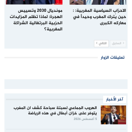
الاحزاب السياسية المغربية: :
مونديال 2030 وتسييس
حين يُترك المغرب وحيداً في
الهجرة: لماذا تظلم المزايدات
معاركه الكبرى
الحزبية البرتغالية الشراكة
المغربية؟
السابق
التالي
تعليقات الزوار
آخر الأخبار
الهروب الجماعي لسبتة سباحة كشف ان المغرب
يتوفر على خزان أبطال في هذه الرياضة
5 أغسطس 2026