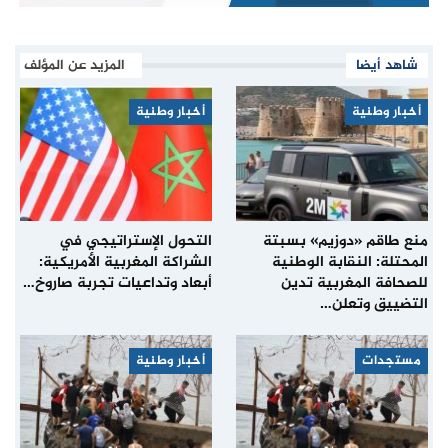
شاهد أيضا
المزيد عن المؤلف
أخبار وطنية
أخبار وطنية
منع طاقم «دوزيم» بسبتة
التحول الإستراتيجي في
المحتلة: النقابة الوطنية
الشراكة المغربية الأمريكية:
للصحافة المغربية تدين
أبعاد وتداعيات تجربة صاروخ…
التضييق وتعلن…
مستجدات
أخبار وطنية