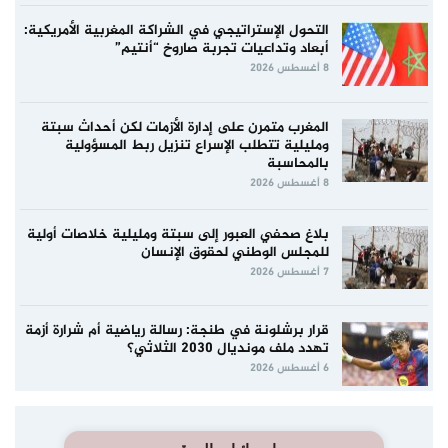
التحول الإستراتيجي في الشراكة المغربية الأمريكية:
أبعاد وتداعيات تجربة صاروخ “أنتيم”
8 أغسطس 2026
المغرب متمرن على إدارة الأزمات لكن أحداث سبتة
ومليلية تتطلب الإسراع تنزيل ربط المسؤولية
بالمحاسبة
8 أغسطس 2026
بلاغ صحفي العبور إلى سبتة ومليلية خلاصات أولية
للمجلس الوطني لحقوق الإنسان
7 أغسطس 2026
قرار برشلونة في طنجة: رسالة رياضية أم شرارة أزمة
تهدد ملف مونديال 2030 الثلاثي؟
6 أغسطس 2026