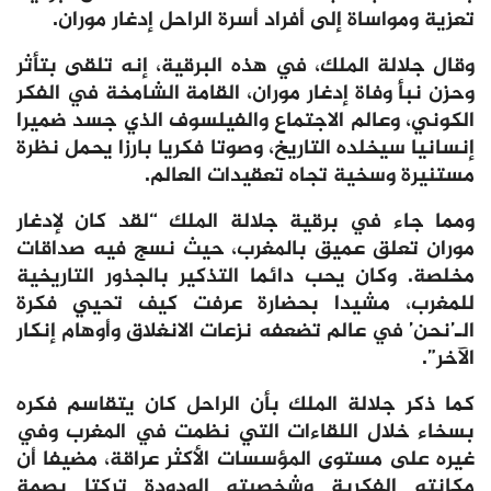
تعزية ومواساة إلى أفراد أسرة الراحل إدغار موران.
وقال جلالة الملك، في هذه البرقية، إنه تلقى بتأثر
وحزن نبأ وفاة إدغار موران، القامة الشامخة في الفكر
الكوني، وعالم الاجتماع والفيلسوف الذي جسد ضميرا
إنسانيا سيخلده التاريخ، وصوتا فكريا بارزا يحمل نظرة
مستنيرة وسخية تجاه تعقيدات العالم.
ومما جاء في برقية جلالة الملك “لقد كان لإدغار
موران تعلق عميق بالمغرب، حيث نسج فيه صداقات
مخلصة. وكان يحب دائما التذكير بالجذور التاريخية
للمغرب، مشيدا بحضارة عرفت كيف تحيي فكرة
الـ’نحن’ في عالم تضعفه نزعات الانغلاق وأوهام إنكار
الآخر”.
كما ذكر جلالة الملك بأن الراحل كان يتقاسم فكره
بسخاء خلال اللقاءات التي نظمت في المغرب وفي
غيره على مستوى المؤسسات الأكثر عراقة، مضيفا أن
مكانته الفكرية وشخصيته الودودة تركتا بصمة