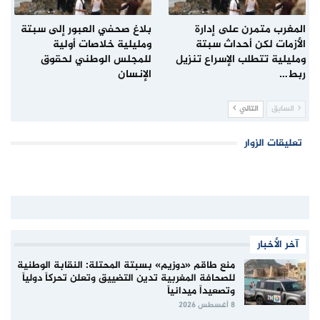
المغرب متمرن على إدارة
بلاغ صحفي العبور إلى سبتة
الأزمات لكن أحداث سبتة
ومليلية خلاصات أولية
ومليلية تتطلب الإسراع تنزيل
للمجلس الوطني لحقوق
ربط…
الإنسان
السابق
التالي
تعليقات الزوار
آخر الأخبار
منع طاقم «دوزيم» بسبتة المحتلة: النقابة الوطنية
للصحافة المغربية تدين التضييق وتعلن تحركاً دولياً
وتصعيداً ميدانياً
8 أغسطس 2026