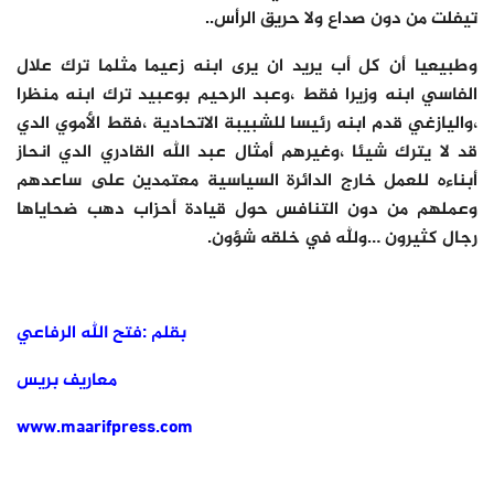
تيفلت من دون صداع ولا حريق الرأس..
وطبيعيا أن كل أب يريد ان يرى ابنه زعيما مثلما ترك علال
الفاسي ابنه وزيرا فقط ،وعبد الرحيم بوعبيد ترك ابنه منظرا
،واليازغي قدم ابنه رئيسا للشبيبة الاتحادية ،فقط الأموي الدي
قد لا يترك شيئا ،وغيرهم أمثال عبد الله القادري الدي انحاز
أبناءه للعمل خارج الدائرة السياسية معتمدين على ساعدهم
وعملهم من دون التنافس حول قيادة أحزاب دهب ضحاياها
رجال كثيرون …ولله في خلقه شؤون.
بقلم :فتح الله الرفاعي
معاريف بريس
www.maarifpress.com