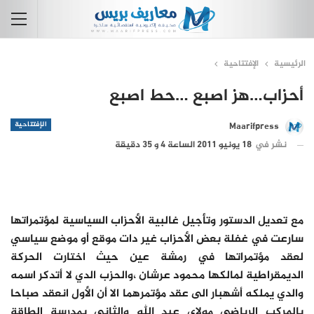
الرئيسية
الإفتتاحية
أحزاب…هز اصبع …حط اصبع
الإفتتاحية
Maarifpress
نشر في
18 يونيو 2011 الساعة 4 و 35 دقيقة
مع تعديل الدستور وتأجيل غالبية الأحزاب السياسية لمؤتمراتها
سارعت في غفلة بعض الأحزاب غير دات موقع أو موضع سياسي
لعقد مؤتمراتها في رمشة عين حيث اختارت الحركة
الديمقراطية لمالكها محمود عرشان ،والحزب الدي لا أتدكر اسمه
والدي يملكه أشهبار الى عقد مؤتمرهما الا أن الأول انعقد صباحا
بالمركب الرياضي مولاي عبد الله والثاني بمدرسة الطاقة