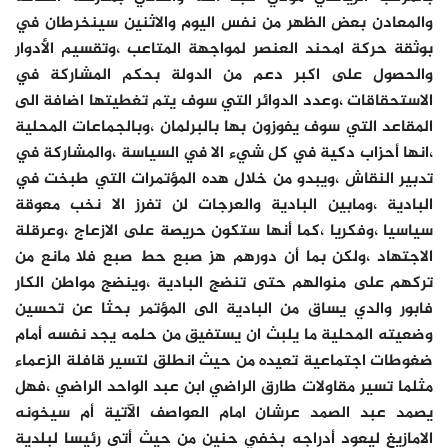
والمعادن بعض الظهر من نفس اليوم والاثنين سينخرطان في
بوثقة حركة امحند العنصر لمواجهة المتاعب ،وتقسيم الأدوار
والحصول على اكبر دعم من الدولة بحكم المشاركة في
الاستحقاقات ،وعدد الدوائر التي سوف يتم تغطيتها اضافة الى
المقاعد التي سوف يفوزون بها بالبرلمان ،وبالجماعات المحلية
،انها أحزاب دكية في كل شيء الا في السياسة ،والمشاركة في
تدبير النقاش ،ويبدو من خلال هده المؤتمرات التي طبخت في
البادية ،ومابين البادية والعرجات لن تفرز الا نخب معوقة
سياسيا ،وفكريا ،كما أنها ستكون حريصة على الازعاج ،وعرقلة
الاجتهاد ،ولكن بما أن دورهم هز صبع حط صبع فلا مانع من
تركهم على منوالهم حتى تنضج البادية ،وينضج مواطن الكار
فابور والدي يساق من البادية الى المؤتمر بحثا عن تحسين
وضعيته المحلية ما يلبث ان يستفيق من حلمه يجد نفسه أمام
ضغوطات اجتماعية تعيده من حيث انطلق لتسير قافلة الزعماء
مثلما تسير مقاولات طارق الراضي ابن عبد الواحد الراضي ،فهل
يصمد عبد الصمد عرشان امام العواصف الآتية أم سيخونه
الامازيغ ليعود أدراجه بخفي حنين من حيث أتى رئيسا لبلدية