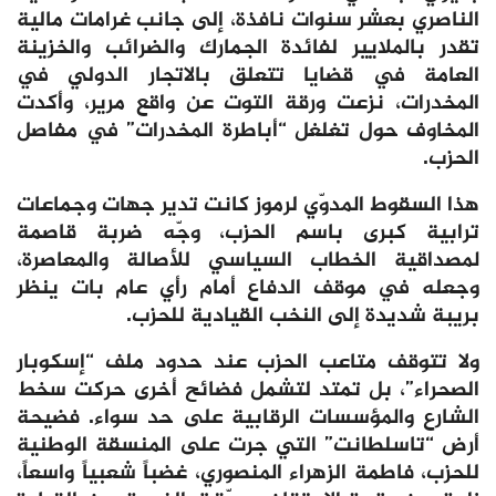
الناصري بعشر سنوات نافذة، إلى جانب غرامات مالية
تقدر بالملايير لفائدة الجمارك والضرائب والخزينة
العامة في قضايا تتعلق بالاتجار الدولي في
المخدرات، نزعت ورقة التوت عن واقع مرير، وأكدت
المخاوف حول تغلغل “أباطرة المخدرات” في مفاصل
الحزب.
هذا السقوط المدوّي لرموز كانت تدير جهات وجماعات
ترابية كبرى باسم الحزب، وجّه ضربة قاصمة
لمصداقية الخطاب السياسي للأصالة والمعاصرة،
وجعله في موقف الدفاع أمام رأي عام بات ينظر
بريبة شديدة إلى النخب القيادية للحزب.
ولا تتوقف متاعب الحزب عند حدود ملف “إسكوبار
الصحراء”، بل تمتد لتشمل فضائح أخرى حركت سخط
الشارع والمؤسسات الرقابية على حد سواء. فضيحة
أرض “تاسلطانت” التي جرت على المنسقة الوطنية
للحزب، فاطمة الزهراء المنصوري، غضباً شعبياً واسعاً،