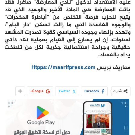
عليه الاستعداد لدخول “نادي المعارضة” صاغراً. فقد
باتت المعارضة هي الملاذ الأخير والوحيد الذي قد
يتيح للحزب فرصة التخلص من “أباطرة المخدرات”
والوجوه الفاسدة التي ما زالت تسكن “دار البام”،
وتهدد بإنهاء وجوده السياسي كقوة تصدرت المشهد
لسنوات، إن لم يسارع إلى القيام بعملية نقد ذاتي
حقيقية وجراحة استئصالية جذرية لكل من تلطخت
يداه بالفساد.
معاريف بريس
Htpps://maarifpress.com
شارك
Facebook
Twitter
Google+