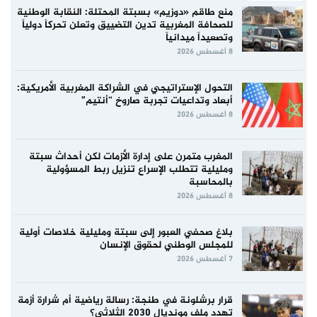
منع طاقم «دوزيم» بسبتة المحتلة: النقابة الوطنية
للصحافة المغربية تدين التضييق وتعلن تحركاً دولياً
وتصعيداً ميدانياً
8 أغسطس 2026
التحول الإستراتيجي في الشراكة المغربية الأمريكية:
أبعاد وتداعيات تجربة صاروخ “أنتيم”
8 أغسطس 2026
المغرب متمرن على إدارة الأزمات لكن أحداث سبتة
ومليلية تتطلب الإسراع تنزيل ربط المسؤولية
بالمحاسبة
8 أغسطس 2026
بلاغ صحفي العبور إلى سبتة ومليلية خلاصات أولية
للمجلس الوطني لحقوق الإنسان
7 أغسطس 2026
قرار برشلونة في طنجة: رسالة رياضية أم شرارة أزمة
تهدد ملف مونديال 2030 الثلاثي؟