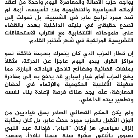
يواجه حزب الأصالة والمعاصرة اليوم واحدة من أعقد
أزماته السياسية والتنظيمية منذ تأسيسه، أزمة لم
تعد مجرد تراجع عابر في الشعبية، بل تحولت إلى
تصدع حقيقي في بنيته الداخلية يهدد بالقضاء
على طموحاته الانتخابية مع اقتراب الاستحقاقات
التشريعية المرتقبة في شهر شتنبر القادم.
إن قطار الحزب الذي كان يتحرك بسرعة فائقة نحو
مراكز القرار، يبدو اليوم عاجزاً عن الحركة، مثقلاً
بملفات قضائية وفضائح تلاحق قياداته البارزة، مما
يضع الحزب أمام خيار إجباري قد يدفع به إلى مغادرة
سفينة الأغلبية الحكومية والارتماء في أحضان
المعارضة، علّه يجد هناك فرصة لإعادة بناء نفسه
وتطهير بيته الداخلي.
ولم يكن الحكم القضائي الصادر بحق قياديين من
الوزن الثقيل بالحزب مجرد حدث عابر، بل كان بمثابة
زلزال سياسي هز أركان “البام”. فإدانة عبد النبي
بعيوي باثنتي عشرة سنة سجناً نافذاً، وسعيد