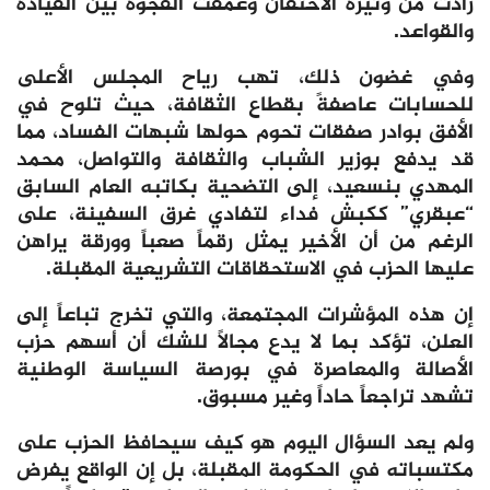
زادت من وتيرة الاحتقان وعمّقت الفجوة بين القيادة
والقواعد.
وفي غضون ذلك، تهب رياح المجلس الأعلى
للحسابات عاصفةً بقطاع الثقافة، حيث تلوح في
الأفق بوادر صفقات تحوم حولها شبهات الفساد، مما
قد يدفع بوزير الشباب والثقافة والتواصل، محمد
المهدي بنسعيد، إلى التضحية بكاتبه العام السابق
“عبقري” ككبش فداء لتفادي غرق السفينة، على
الرغم من أن الأخير يمثل رقماً صعباً وورقة يراهن
عليها الحزب في الاستحقاقات التشريعية المقبلة.
إن هذه المؤشرات المجتمعة، والتي تخرج تباعاً إلى
العلن، تؤكد بما لا يدع مجالاً للشك أن أسهم حزب
الأصالة والمعاصرة في بورصة السياسة الوطنية
تشهد تراجعاً حاداً وغير مسبوق.
ولم يعد السؤال اليوم هو كيف سيحافظ الحزب على
مكتسباته في الحكومة المقبلة، بل إن الواقع يفرض