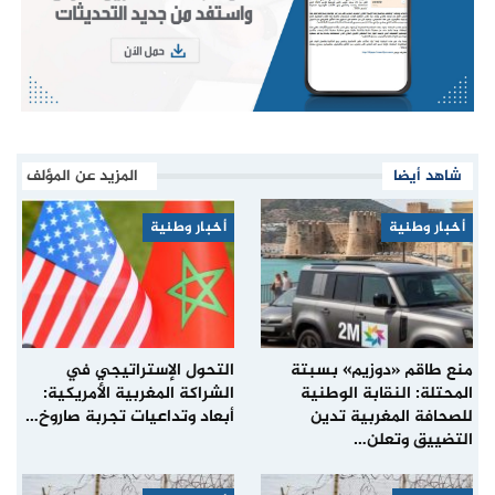
شاهد أيضا
المزيد عن المؤلف
أخبار وطنية
أخبار وطنية
منع طاقم «دوزيم» بسبتة
التحول الإستراتيجي في
المحتلة: النقابة الوطنية
الشراكة المغربية الأمريكية:
للصحافة المغربية تدين
أبعاد وتداعيات تجربة صاروخ…
التضييق وتعلن…