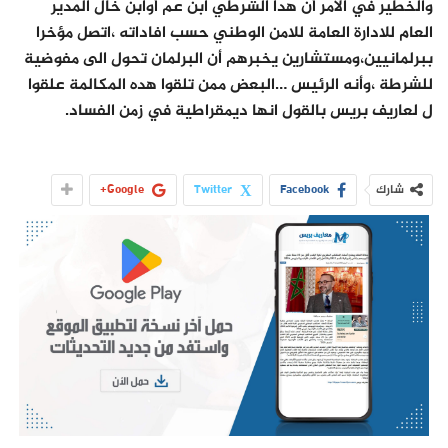
والخطير في الأمر أن هدا الشرطي ابن عم أوابن خال المدير
العام للادارة العامة للامن الوطني حسب افاداته ،اتصل مؤخرا
ببرلمانيين،ومستشارين يخبرهم أن البرلمان تحول الى مفوضية
للشرطة ،وأنه الرئيس …البعض ممن تلقوا هده المكالمة علقوا
ل لعاريف بريس بالقول انها ديمقراطية في زمن الفساد.
شارك
Facebook
Twitter
Google+