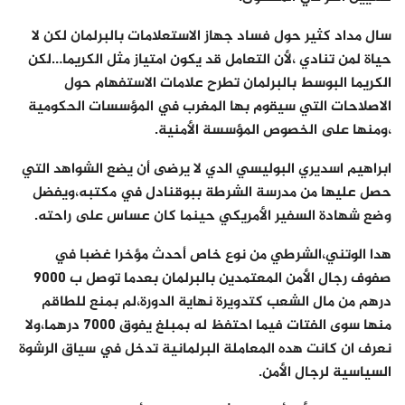
سال مداد كثير حول فساد جهاز الاستعلامات بالبرلمان لكن لا
حياة لمن تنادي ،لأن التعامل قد يكون امتياز مثل الكريما…لكن
الكريما البوسط بالبرلمان تطرح علامات الاستفهام حول
الاصلاحات التي سيقوم بها المغرب في المؤسسات الحكومية
،ومنها على الخصوص المؤسسة الأمنية.
ابراهيم اسديري البوليسي الدي لا يرضى أن يضع الشواهد التي
حصل عليها من مدرسة الشرطة ببوقنادل في مكتبه،ويفضل
وضع شهادة السفير الأمريكي حينما كان عساس على راحته.
هدا الوتني،الشرطي من نوع خاص أحدث مؤخرا غضبا في
صفوف رجال الأمن المعتمدين بالبرلمان بعدما توصل ب 9000
درهم من مال الشعب كتدويرة نهاية الدورة،لم بمنع للطاقم
منها سوى الفتات فيما احتفظ له بمبلغ يفوق 7000 درهما،ولا
نعرف ان كانت هده المعاملة البرلمانية تدخل في سياق الرشوة
السياسية لرجال الأمن.