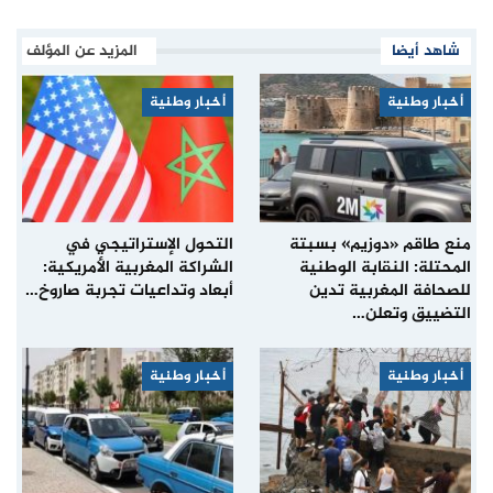
شاهد أيضا
المزيد عن المؤلف
أخبار وطنية
أخبار وطنية
منع طاقم «دوزيم» بسبتة
التحول الإستراتيجي في
المحتلة: النقابة الوطنية
الشراكة المغربية الأمريكية:
للصحافة المغربية تدين
أبعاد وتداعيات تجربة صاروخ…
التضييق وتعلن…
أخبار وطنية
أخبار وطنية