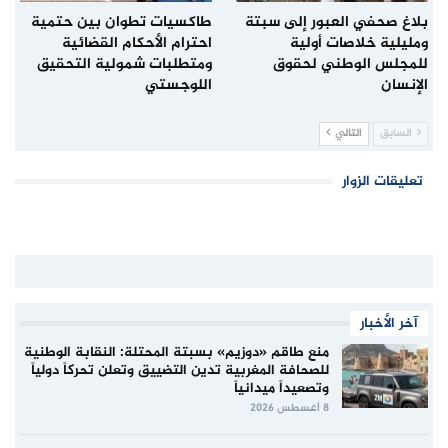
بلاغ صحفي العبور إلى سبتة
طاكسيات تطوان بين حتمية
ومليلية خلاصات أولية
احترام الأحكام القضائية
للمجلس الوطني لحقوق
ومتطلبات شمولية التحقيق
الإنسان
اللوجستي
السابق
التالي
تعليقات الزوار
آخر الأخبار
منع طاقم «دوزيم» بسبتة المحتلة: النقابة الوطنية
للصحافة المغربية تدين التضييق وتعلن تحركاً دولياً
وتصعيداً ميدانياً
8 أغسطس 2026