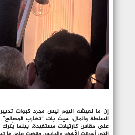
إن ما نعيشه اليوم ليس مجرد كبوات تدبير
السلطة والمال، حيث بات “تضارب المصالح” ه
على مقاس كارتيلات مستفيدة، بينما يُترك ا
التي أحرقت الأخضر واليابس وقضت على ما تب