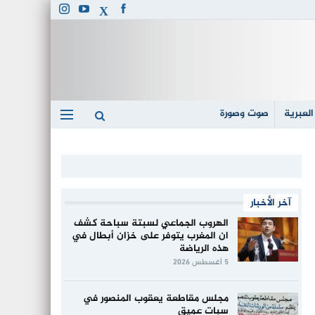
العبرية
صوت وصورة
آخر الأخبار
الهروب الجماعي لسبتة سباحة كشف
ان المغرب يتوفر على خزان أبطال في
هذه الرياضة
5 أغسطس 2026
مجلس مقاطعة يعقوب المنصور في
سبات عميق