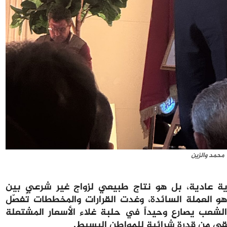
محمد والزين
ية عادية، بل هو نتاج طبيعي لزواج غير شرعي بين
و العملة السائدة، وغدت القرارات والمخططات تُفصّل
لشعب يصارع وحيداً في حلبة غلاء الأسعار المشتعلة
قى من قدرة شرائية للمواطن البسيط.