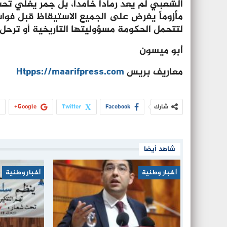
الشعبي لم يعد رماداً خامداً، بل جمر يغلي تح
مأزوماً يفرض على الجميع الاستيقاظ قبل فوات
لتتحمل الحكومة مسؤوليتها التاريخية أو ترحل.
أبو ميسون
معاريف بريس
Htpps://maarifpress.com
شارك
Facebook
Twitter
Google+
شاهد أيضا
أخبار وطنية
أخبار وطنية