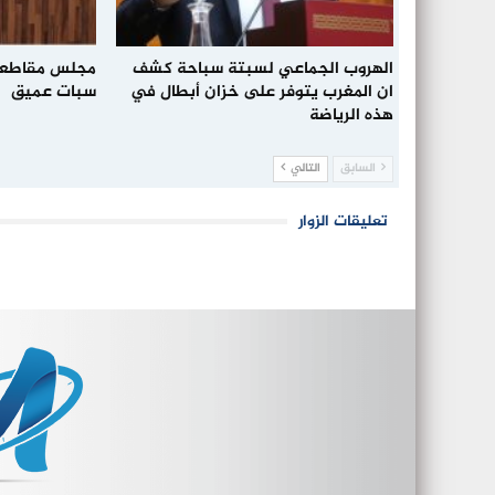
الهروب الجماعي لسبتة سباحة كشف
مجلس مقاطعة
ان المغرب يتوفر على خزان أبطال في
سبات عميق
هذه الرياضة
السابق
التالي
تعليقات الزوار