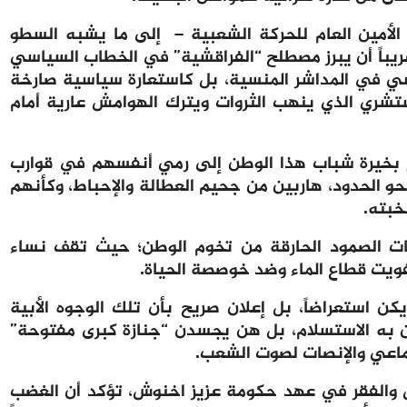
لأمين العام للحركة الشعبية – إلى ما يشبه السطو
ريباً أن يبرز مصطلح “الفراقشية” في الخطاب السياسي
ي في المداشر المنسية، بل كاستعارة سياسية صارخة
تشري الذي ينهب الثروات ويترك الهوامش عارية أمام
فع بخيرة شباب هذا الوطن إلى رمي أنفسهم في قوارب
 الحدود، هاربين من جحيم العطالة والإحباط، وكأنهم
خبته.
ات الصمود الحارقة من تخوم الوطن؛ حيث تقف نساء
يت قطاع الماء وضد خوصصة الحياة.
ن استعراضاً، بل إعلان صريح بأن تلك الوجوه الأبية
لن به الاستسلام، بل هن يجسدن “جنازة كبرى مفتوحة”
ماعي والإنصات لصوت الشعب.
 والفقر في عهد حكومة عزيز اخنوش، تؤكد أن الغضب