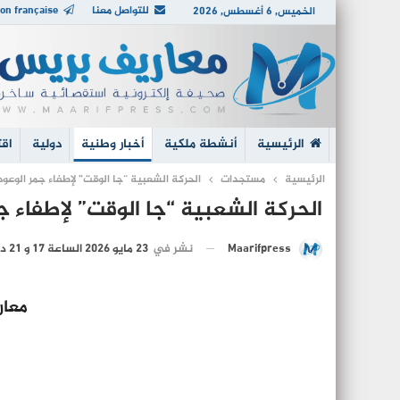
للتواصل معنا
on française
الخميس, 6 أغسطس, 2026
الرئيسية
أنشطة ملكية
أخبار وطنية
دولية
اقت
الرئيسية
مستجدات
الحركة الشعبية “جا الوقت” لإطفاء جمر الوعود
الحركة الشعبية “جا الوقت” لإطفاء ج
نشر في
23 مايو 2026 الساعة 17 و 21 دقيقة
Maarifpress
معار