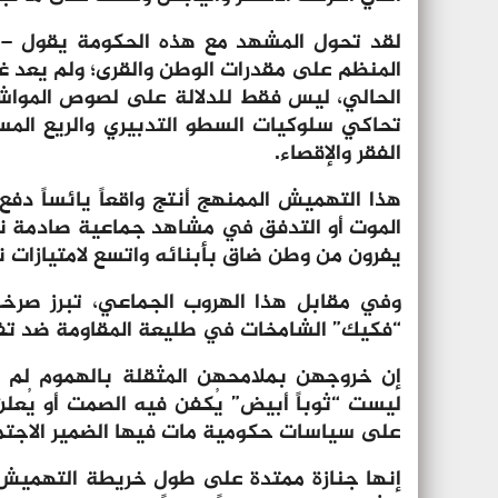
لقد تحول المشهد مع هذه الحكومة يقول – ا
المنظم على مقدرات الوطن والقرى؛ ولم يعد غ
الحالي، ليس فقط للدلالة على لصوص المواش
تحاكي سلوكيات السطو التدبيري والريع المس
الفقر والإقصاء.
هذا التهميش الممنهج أنتج واقعاً يائساً د
الموت أو التدفق في مشاهد جماعية صادمة نحو
يفرون من وطن ضاق بأبنائه واتسع لامتيازات ن
وفي مقابل هذا الهروب الجماعي، تبرز صرخ
“فكيك” الشامخات في طليعة المقاومة ضد تفو
إن خروجهن بملامحهن المثقلة بالهموم لم يك
ليست “ثوباً أبيض” يُكفن فيه الصمت أو يُع
على سياسات حكومية مات فيها الضمير الاجت
إنها جنازة ممتدة على طول خريطة التهميش