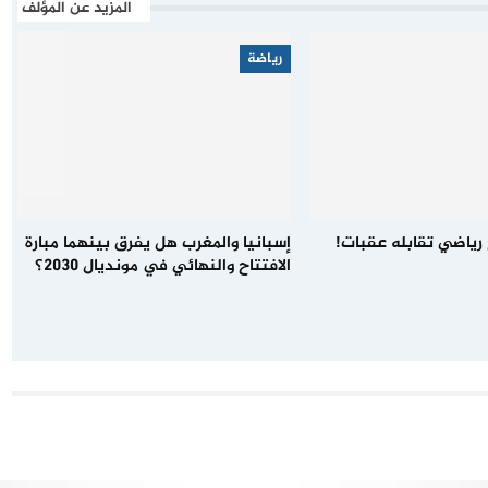
المزيد عن المؤلف
رياضة
رياضي تقابله عقبات!
إسبانيا والمغرب هل يفرق بينهما مبارة
الافتتاح والنهائي في مونديال 2030؟