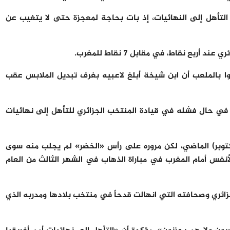
تأهل إلى النهائيات، إذ بات بحاجة لمعجزة حتى لا يتغيب عن
بع نقاط، في مقابل 7 نقاط للمغرب.
 بالملعب أن ابن شيخة أبلغ لاعبيه بغرف تبديل الملابس عقب
ي حال فشله في قيادة المنتخب الجزائري للتأهل إلى نهائيات
وبر) الماضي، لكن مروره على رأس «الخضر» لم يجلب منه سوى
أنفس أمام المغرب في مباراة الذهاب في الشهر الثالث من العام
جزائري وصحافته التي انهالت قدحاً في منتخب بلادها ومدربه الذي