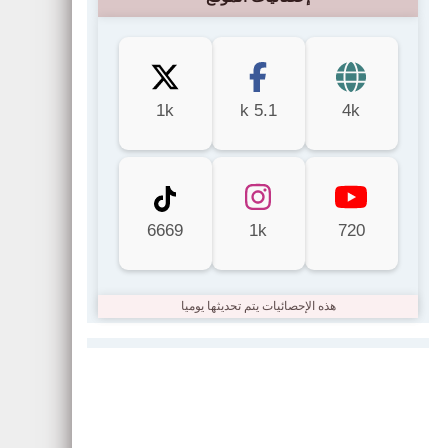
1k
5.1 k
4k
6669
1k
720
هذه الإحصائيات يتم تحديثها يوميا