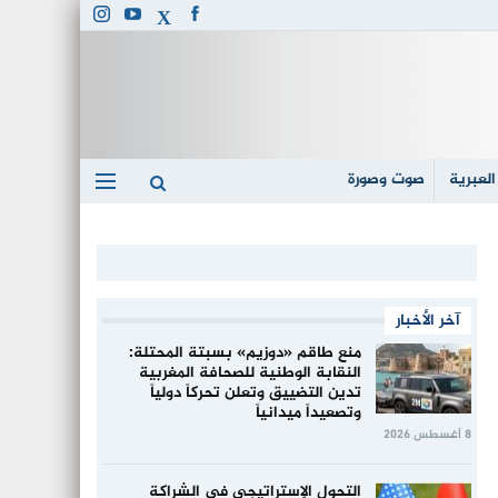
العبرية
صوت وصورة
آخر الأخبار
منع طاقم «دوزيم» بسبتة المحتلة:
النقابة الوطنية للصحافة المغربية
تدين التضييق وتعلن تحركاً دولياً
وتصعيداً ميدانياً
8 أغسطس 2026
التحول الإستراتيجي في الشراكة