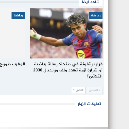
شاهد أيضا
رياضة
رياضة
قرار برشلونة في طنجة: رسالة رياضية
المغرب طموح 
أم شرارة أزمة تهدد ملف مونديال 2030
الثلاثي؟
السابق
التالي
تعليقات الزوار