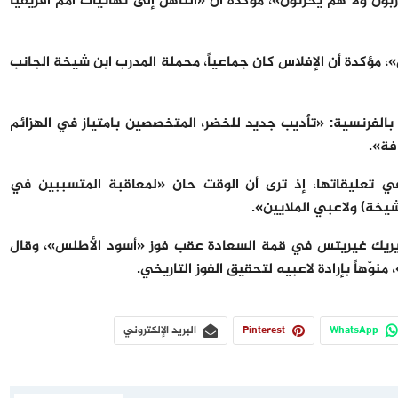
بون ولا هم يحزنون»، مؤكدة أن «التأهل إلى نهائيات أمم أفريقيا
 مؤكدة أن الإفلاس كان جماعياً، محملة المدرب ابن شيخة الجانب
بالفرنسية: «تأديب جديد للخضر، المتخصصين بامتياز في الهزائم
فة».
 تعليقاتها، إذ ترى أن الوقت حان «لمعاقبة المتسببين في
يخة) ولاعبي الملايين».
إيريك غيريتس في قمة السعادة عقب فوز «أسود الأطلس»، وقال
ّهاً بإرادة لاعبيه لتحقيق الفوز التاريخي.
WhatsApp
Pinterest
البريد الإلكتروني