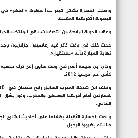
ورهنت الخسارة بشكل كبير جداً حظوظ «الخضر» في ال
البطولة الأفريقية المقبلة.
وعقب الجولة الرابعة من التصفيات، بقي المنتخب الجزائري عند أر
حدث ذلك في وقت ذكر فيه إعلاميون جزائريون وجدوا
نهاية المباراة بأنه «مستقيل».
وكان ابن شيخة ألمح في وقت سابق إلى ترك منصبه ف
كأس أمم أفريقيا 2012.
وخلف ابن شيخة المدرب السابق رابح سعدان في (أكت
خسارتين أمام أفريقيا الوسطى والمغرب، وفوز بشق ال
الحالي.
وألقت الخسارة الثقيلة بظلالها على أحاديث الشارع ال
طالبته بضرورة الرحيل.