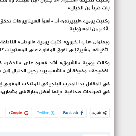
وكتبت صحيفة «الخبر»: «لا جنرال (ابن شيخة) ولا محار
بات ضرباً من الخيال».
وكتبت يومية «ليبيرتي» أن «أسوأ السيناريوهات تحقق»،
الأكبر من المسؤولية.
وبعنوان «باب الخروج» كتبت يومية «الوطن» الناطقة 
الثقيلة». مشيرة إلى تفوق المغاربة على المستويات كا
وكانت يومية «الشروق» أشد قسوة على «الخضر» في
الفضيحة». مضيفة أن «الشعب يريد رحيل الجنرال (ابن ش
في المقابل بدا المدرب البلجيكي للمنتخب المغربي 
في تصريحات صحافية: «إنها أفضل مباراة في مشواري»، منو
شارك
Facebook
Twitter
Google+