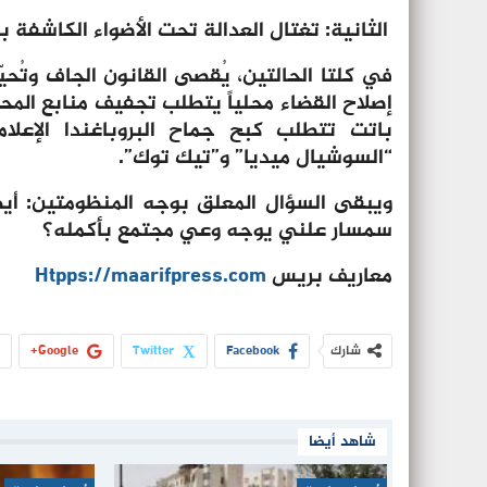
الثانية: تغتال العدالة تحت الأضواء الكاشفة
في كلتا الحالتين، يُقصى القانون الجاف وتُحيّ
إصلاح القضاء محلياً يتطلب تجفيف منابع المحس
باتت تتطلب كبح جماح البروباغندا الإعلا
“السوشيال ميديا” و”تيك توك”.
ويبقى السؤال المعلق بوجه المنظومتين: أيه
سمسار علني يوجه وعي مجتمع بأكمله؟
معاريف بريس
Htpps://maarifpress.com
شارك
Facebook
Twitter
Google+
شاهد أيضا