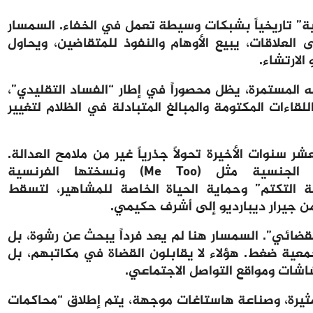
ية” تاريخياً بشبكات وسيطة تعمل في الخفاء. السمسار
العلاقات، يبيع الأوهام والنفوذ للمتقاضين، ويحاول
الارتشاء.
 المستمرة، يظل محصوراً في إطار “الفساد التقليدي”،
قاءات المكتومة والمبالغ المتبادلة في الظلام لتغيير
سنوات الأخيرة تحولاً جذرياً غير من ملامح العدالة.
فمع انفجار حركات مناهضة الاعتداءات الجنسية مثل (Me Too) ونسختها الفرنسية
 عن “ثقافة التكتم” وحماية الحياة الخاصة للمشاهير، لتسقط
ن جيرار ديبارديو إلى أشرف حكيمي.
لقضائي”. السمسار هنا لم يعد فرداً يبحث عن رشوة، بل
عية ضغط. هؤلاء لا يقابلون القضاة في مكاتبهم، بل
لشاشات ومواقع التواصل الاجتماعي.
مثيرة، وصناعة هاستاغات موجهة، يتم إطلاق “محاكمات