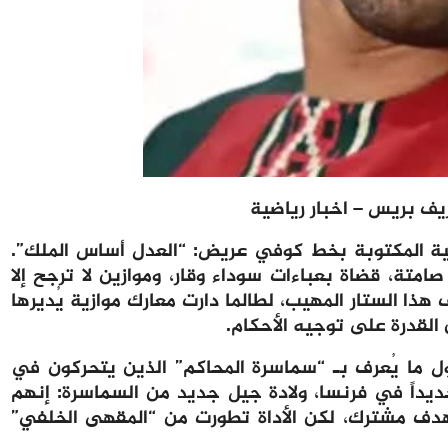
يف بريس – اخبار رياضية
أزلية المكتوبة بخط كوفي عريض: “العدل أساس الملك”.
تة، قضاة بعباءات سوداء وقار، وموازين لا ترجح إلا
 هذا الستار المهيب، لطالما دارت معارك موازية يُديرها
القدرة على توجيه الأحكام.
 ما يُعرف بـ “سماسرة المحاكم” الذين يتحركون في
يداً في فرنسا، ولادة جيل جديد من السماسرة: إنهم
لهدف مشترك، لكن الأداة تطورت من “المقهى الخلفي”