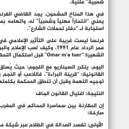
شعبية” علنية.
في هذا المناخ المشحون، يجد القاضي الفر
يعني “انتحاراً مهنياً وشعبياً” له، واتهامه ب
استجابة لـ “دفتر تحملات الشارع”.
فرنسا ليست غريبة على التأثير الإعلامي في 
عمر الرداد عام 1991، وكيف لعب 
الشهيرة “Omar m’a tuer” قبل استكمال التحقيقات المادية.
اليوم، يتكرر السيناريو مع النجوم؛ حيث يُسا
القانونية: “قرينة البراءة”. فاللاعب أو النجم ي
توجيه التهمة وقبل أن تنطق المحكمة بكلمتها
النتيجة: اغتيال القانون الجاف
إن المقارنة بين سماسرة المحاكم في المغر
صارخة:
الأولى: تفسد العدالة في الظلام عبر شبكة م