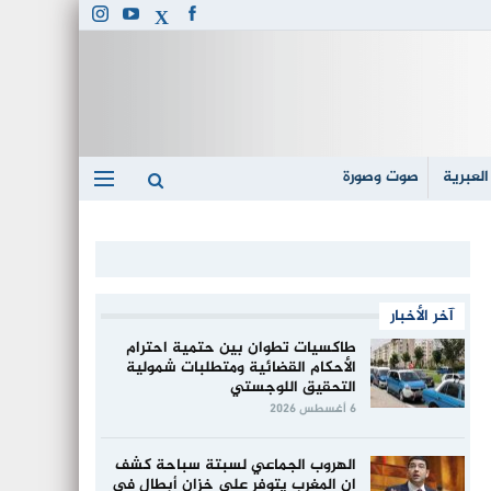
العبرية
صوت وصورة
آخر الأخبار
طاكسيات تطوان بين حتمية احترام
الأحكام القضائية ومتطلبات شمولية
التحقيق اللوجستي
6 أغسطس 2026
الهروب الجماعي لسبتة سباحة كشف
ان المغرب يتوفر على خزان أبطال في