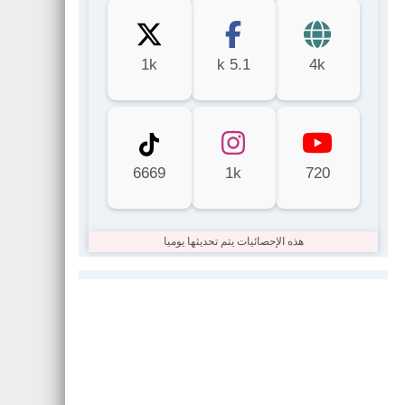
1k
5.1 k
4k
6669
1k
720
هذه الإحصائيات يتم تحديثها يوميا