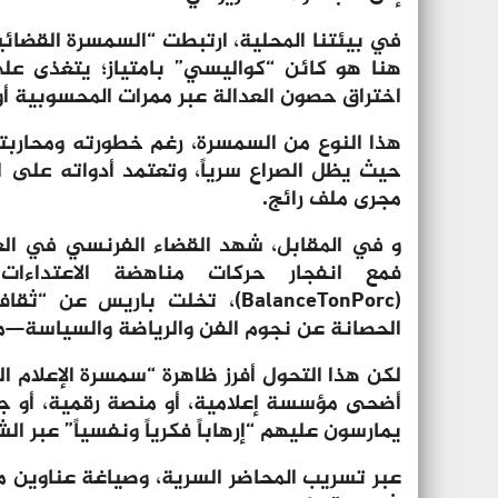
في بيئتنا المحلية، ارتبطت “السمسرة القضائ
هنا هو كائن “كواليسي” بامتياز؛ يتغذى على 
اختراق حصون العدالة عبر ممرات المحسوبية أو 
هذا النوع من السمسرة، رغم خطورته ومحاربته
حيث يظل الصراع سرياً، وتعتمد أدواته على الل
مجرى ملف رائج.
و في المقابل، شهد القضاء الفرنسي في العشر 
(BalanceTonPorc)، تخلت باريس
الحصانة عن نجوم الفن والرياضة والسياسة—م
لكن هذا التحول أفرز ظاهرة “سمسرة الإعلام ا
أضحى مؤسسة إعلامية، أو منصة رقمية، أو جم
يمارسون عليهم “إرهاباً فكرياً ونفسياً” عبر ا
عبر تسريب المحاضر السرية، وصياغة عناوين 