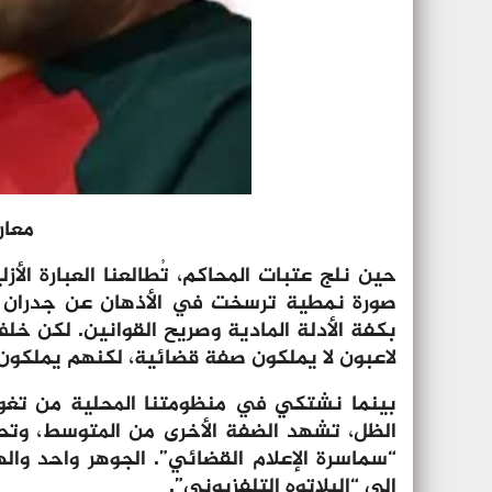
معار
حين نلج عتبات المحاكم، تُطالعنا العبارة ال
صورة نمطية ترسخت في الأذهان عن جدران صام
بكفة الأدلة المادية وصريح القوانين. لكن خلف
لاعبون لا يملكون صفة قضائية، لكنهم يملكون 
بينما نشتكي في منظومتنا المحلية من تغول
الظل، تشهد الضفة الأخرى من المتوسط، وتحد
“سماسرة الإعلام القضائي”. الجوهر واحد وا
إلى “البلاتوه التلفزيوني”.