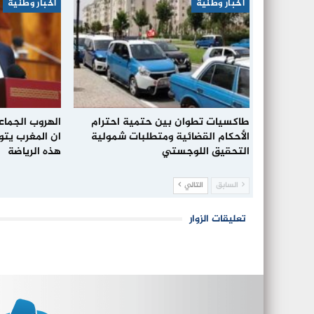
أخبار وطنية
أخبار وطنية
طاكسيات تطوان بين حتمية احترام
الهروب الجما
الأحكام القضائية ومتطلبات شمولية
ان المغرب يتو
التحقيق اللوجستي
هذه الرياضة
السابق
التالي
تعليقات الزوار