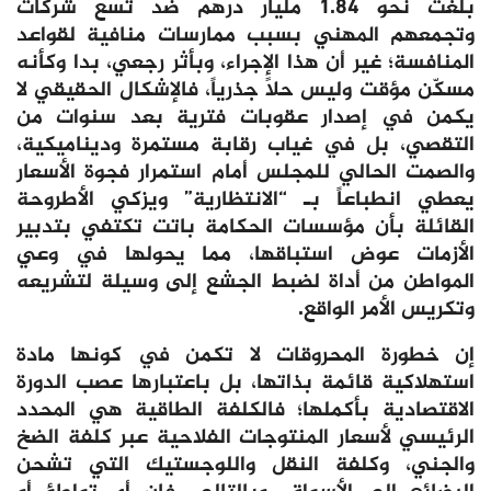
بلغت نحو 1.84 مليار درهم ضد تسع شركات
وتجمعهم المهني بسبب ممارسات منافية لقواعد
المنافسة؛ غير أن هذا الإجراء، وبأثر رجعي، بدا وكأنه
مسكّن مؤقت وليس حلاً جذرياً، فالإشكال الحقيقي لا
يكمن في إصدار عقوبات فترية بعد سنوات من
التقصي، بل في غياب رقابة مستمرة وديناميكية،
والصمت الحالي للمجلس أمام استمرار فجوة الأسعار
يعطي انطباعاً بـ “الانتظارية” ويزكي الأطروحة
القائلة بأن مؤسسات الحكامة باتت تكتفي بتدبير
الأزمات عوض استباقها، مما يحولها في وعي
المواطن من أداة لضبط الجشع إلى وسيلة لتشريعه
وتكريس الأمر الواقع.
إن خطورة المحروقات لا تكمن في كونها مادة
استهلاكية قائمة بذاتها، بل باعتبارها عصب الدورة
الاقتصادية بأكملها؛ فالكلفة الطاقية هي المحدد
الرئيسي لأسعار المنتوجات الفلاحية عبر كلفة الضخ
والجني، وكلفة النقل واللوجستيك التي تشحن