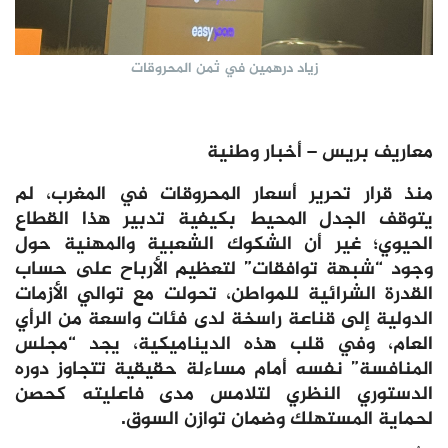
زياد درهمين في ثمن المحروقات
معاريف بريس – أخبار وطنية
منذ قرار تحرير أسعار المحروقات في المغرب، لم
يتوقف الجدل المحيط بكيفية تدبير هذا القطاع
الحيوي؛ غير أن الشكوك الشعبية والمهنية حول
وجود “شبهة توافقات” لتعظيم الأرباح على حساب
القدرة الشرائية للمواطن، تحولت مع توالي الأزمات
الدولية إلى قناعة راسخة لدى فئات واسعة من الرأي
العام، وفي قلب هذه الديناميكية، يجد “مجلس
المنافسة” نفسه أمام مساءلة حقيقية تتجاوز دوره
الدستوري النظري لتلامس مدى فاعليته كحصن
لحماية المستهلك وضمان توازن السوق.