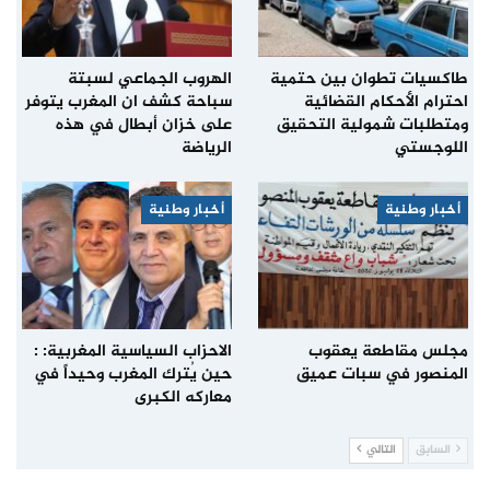
طاكسيات تطوان بين حتمية
الهروب الجماعي لسبتة
احترام الأحكام القضائية
سباحة كشف ان المغرب يتوفر
ومتطلبات شمولية التحقيق
على خزان أبطال في هذه
اللوجستي
الرياضة
أخبار وطنية
أخبار وطنية
مجلس مقاطعة يعقوب
الاحزاب السياسية المغربية: :
المنصور في سبات عميق
حين يُترك المغرب وحيداً في
معاركه الكبرى
السابق
التالي