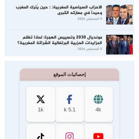
الاحزاب السياسية المغربية: : حين يُترك المغرب
وحيداً في معاركه الكبرى
5 أغسطس 2026
مونديال 2030 وتسييس الهجرة: لماذا تظلم
المزايدات الحزبية البرتغالية الشراكة المغربية؟
5 أغسطس 2026
إحصائيات الموقع
1k
5.1 k
4k