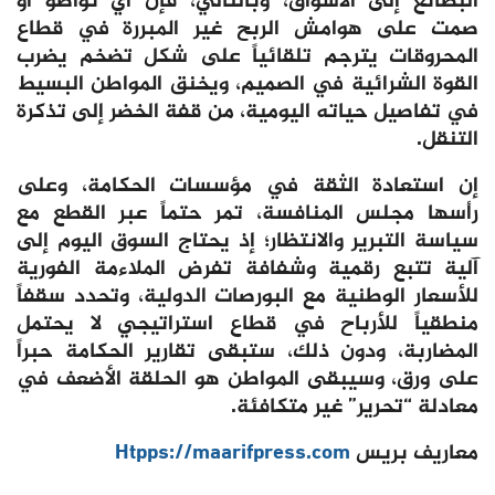
البضائع إلى الأسواق، وبالتالي، فإن أي تواطؤ أو
صمت على هوامش الربح غير المبررة في قطاع
المحروقات يترجم تلقائياً على شكل تضخم يضرب
القوة الشرائية في الصميم، ويخنق المواطن البسيط
في تفاصيل حياته اليومية، من قفة الخضر إلى تذكرة
التنقل.
إن استعادة الثقة في مؤسسات الحكامة، وعلى
رأسها مجلس المنافسة، تمر حتماً عبر القطع مع
سياسة التبرير والانتظار؛ إذ يحتاج السوق اليوم إلى
آلية تتبع رقمية وشفافة تفرض الملاءمة الفورية
للأسعار الوطنية مع البورصات الدولية، وتحدد سقفاً
منطقياً للأرباح في قطاع استراتيجي لا يحتمل
المضاربة، ودون ذلك، ستبقى تقارير الحكامة حبراً
على ورق، وسيبقى المواطن هو الحلقة الأضعف في
معادلة “تحرير” غير متكافئة.
معاريف بريس
Htpps://maarifpress.com