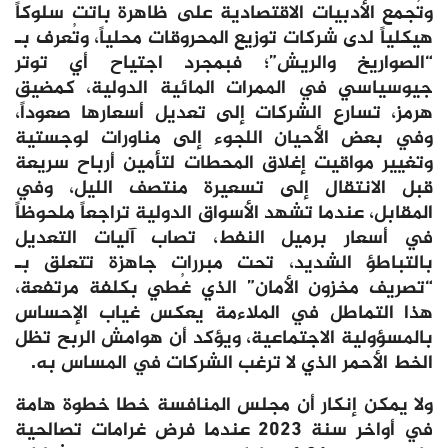
وتُجمع الأدبيات الاقتصادية على ظاهرة باتت سلوكاً
هيكلياً لدى شركات توزيع المحروقات محلياً، وتُعرف بـ
“الصواريخ والريش”؛ فبمجرد اجتياح أي توتر
جيوسياسي في الممرات المائية الدولية، كمضيق
هرمز، تسارع الشركات إلى تعديل أسعارها صعوداً،
وفي بعض الأحيان اللجوء إلى مناورات لوجستية
وتغيير مواقيت إغلاق المحطات لتأمين أرباح سريعة
قبل الانتقال إلى تسعيرة منتصف الليل، وفي
المقابل، عندما تشهد الأسواق الدولية تراجعاً ملحوظاً
في أسعار برميل النفط، تصاب آليات التعديل
بالتباطؤ الشديد، تحت مبررات جاهزة تتعلق بـ
“تصريف مخزون الأمان” الذي غُطي بكلفة مرتفعة،
هذا التماطل في الملاءمة يعكس غياب الإحساس
بالمسؤولية الاجتماعية، ويؤكد أن هوامش الربح تظل
الخط الأحمر الذي لا ترغب الشركات في المساس به.
ولا يمكن إنكار أن مجلس المنافسة خطا خطوة هامة
في أواخر سنة 2023 عندما فرض غرامات تصالحية