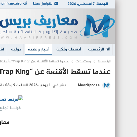
للتواصل معنا
ion française
الجمعة, 7 أغسطس, 2026
الرئيسية
أنشطة ملكية
أخبار وطنية
دولية
اقت
الرئيسية
مستجدات
عندما تسقط الأقنعة عن “Trap King” وأجندة الكابرانات
عندما تسقط الأقنعة عن “Trap King” وأجندة الكابرانات
نشر في
1 يونيو 2026 الساعة 9 و 08 دقيقة
Maarifpress
فرنسا تمنح 
معار