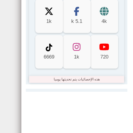
1k
5.1 k
4k
6669
1k
720
هذه الإحصائيات يتم تحديثها يوميا