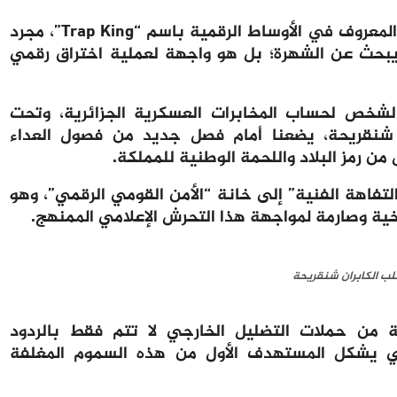
لم يكن الخروج الأخير للمدعو “زاكي رجيمي”، المعروف في الأوساط الرقمية باسم “Trap King”، مجرد
بحث عن الشهرة؛ بل هو واجهة لعملية اختراق رقمي
شخص لحساب المخابرات العسكرية الجزائرية، وتحت
دة شنقريحة، يضعنا أمام فصل جديد من فصول العداء
من رمز البلاد واللحمة الوطنية للمملكة.
تفاهة الفنية” إلى خانة “الأمن القومي الرقمي”، وهو
ية وصارمة لمواجهة هذا التحرش الإعلامي الممنهج.
ب الكابران شنقريحة
ية من حملات التضليل الخارجي لا تتم فقط بالردود
ي يشكل المستهدف الأول من هذه السموم المغلفة