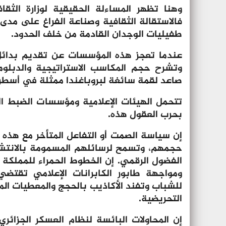
وهنا تظهر المساءلة الحقيقية لوزارة الثق
فالاستقالة الثقافية وصناعة الفراغ على مد
طفيليات الوجدان القادمة من خلف الحدود.
عندما تعجز هذه المؤسسات عن تقديم بدائل إ
وتشرح حجم المكاسب الاستراتيجية والدبلو
صاعد لقمة سائغة لبروباغندا ممثلة في أسطر 
تتحمل الهيئات الإعلامية ومؤسسات الضبط الر
بحرب العقول هذه.
إن سياسة الصمت أو التفاعل المتأخر مع هذه ال
حجمهم، وتسمح لرسائلهم المسمومة بالانتشا
الفضول الرقمي. إن الخطوط الحمراء للمملكة و
ومواجهة طابور الكابرانات الإعلامي تقتض
للشباب وتفند الأكاذيب بالحجج والمعطيات المل
التحريضية.
إن المحاولات البائسة لنظام العسكر الجزائر