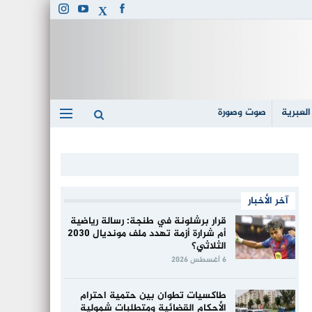
العبرية
صوت وصورة
آخر الأخبار
قرار برشلونة في طنجة: رسالة رياضية
أم شرارة أزمة تهدد ملف مونديال 2030
الثلاثي؟
6 أغسطس 2026
طاكسيات تطوان بين حتمية احترام
الأحكام القضائية ومتطلبات شمولية