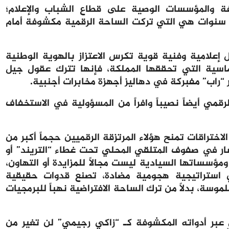
افة والمؤسسات الوصية على قطاع الشباب والإعلام؛
ى سنوات هي التي تركت الساحة الرقمية مكشوفة أمام
علامية وفنية قوية تكرس الاعتزاز بالهوية الوطنية
ماسية التي تحققها المملكة، فإنها تترك عقول جيل
“راب” مفبركة في دهاليز أجهزة مخابرات أجنبية.
قمي أيضاً نصيباً وافراً من المسؤولية في الاستخفاف
اختراقات تمنح هؤلاء المرتزقة الرقميين حجماً أكبر من
ر في صفوف المتلقي المحلي تحت غطاء “التريند” أو
مؤسساتها السيادية ليست مجالاً للمزايدة أو التهاون،
ي استراتيجية هجومية مضادة، تصنع قدوات حقيقية
موسة، بدلاً من ترك الساحة الافتراضية نهباً للبرمجيات
ي عبر أدواته المكشوفة كـ “زاكي رجيمي” لن تغير من