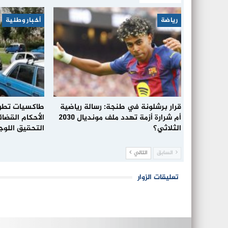
رياضة
أخبار وطنية
قرار برشلونة في طنجة: رسالة رياضية
طاكسيات تطوا
أم شرارة أزمة تهدد ملف مونديال 2030
الأحكام القضا
الثلاثي؟
التحقيق اللو
السابق
التالي
تعليقات الزوار