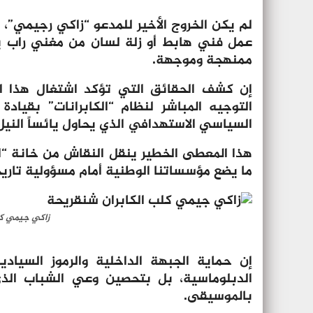
عمل فني هابط أو زلة لسان من مغني راب ي
ممنهجة وموجهة.
إن كشف الحقائق التي تؤكد اشتغال هذا ال
التوجيه المباشر لنظام “الكابرانات” بقيا
السياسي الاستهدافي الذي يحاول يائساً النيل 
هذا المعطى الخطير ينقل النقاش من خانة “ال
ما يضع مؤسساتنا الوطنية أمام مسؤولية تاريخ
زاكي جيمي كل
إن حماية الجبهة الداخلية والرموز السياد
الدبلوماسية، بل بتحصين وعي الشباب الذ
بالموسيقى.