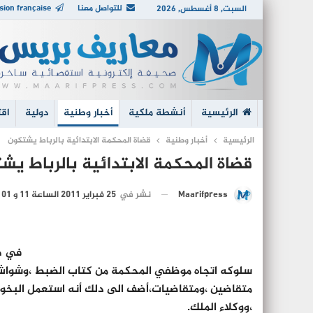
للتواصل معنا
sion française
السبت, 8 أغسطس, 2026
الرئيسية
أنشطة ملكية
أخبار وطنية
دولية
اقت
الرئيسية
أخبار وطنية
قضاة المحكمة الابتدائية بالرباط يشتكون
قضاة المحكمة الابتدائية بالرباط يش
نشر في
25 فبراير 2011 الساعة 11 و 01 دقيقة
Maarifpress
في هد
سلوكه اتجاه موظفي المحكمة من كتاب الضبط ،وشواش
متقاضين ،ومتقاضيات،أضف الى دلك أنه استعمل البخور
،ووكلاء الملك.