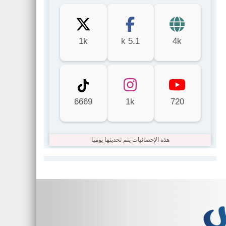
1k
5.1 k
4k
6669
1k
720
هذه الإحصائيات يتم تحديثها يوميا