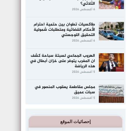
الثلاثي؟
6 أغسطس 2026
طاكسيات تطوان بين حتمية احترام
الأحكام القضائية ومتطلبات شمولية
التحقيق اللوجستي
6 أغسطس 2026
الهروب الجماعي لسبتة سباحة كشف
ان المغرب يتوفر على خزان أبطال في
هذه الرياضة
5 أغسطس 2026
مجلس مقاطعة يعقوب المنصور في
سبات عميق
5 أغسطس 2026
إحصائيات الموقع