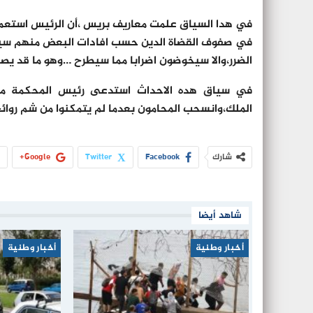
في هدا السياق علمت معاريف بريس ،أن الرئيس استعمل 
في صفوف القضاة الدين حسب افادات البعض منهم سيوجه
الضرر،والا سيخوضون اضرابا مما سيطرح …وهو ما قد يصع
في سياق هده الاحداث استدعى رئيس المحكمة مؤخر
الملك،وانسحب المحامون بعدما لم يتمكنوا من شم روائح
شارك
Facebook
Twitter
Google+
شاهد أيضا
أخبار وطنية
أخبار وطنية