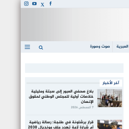
العبرية
صوت وصورة
آخر الأخبار
بلاغ صحفي العبور إلى سبتة ومليلية
خلاصات أولية للمجلس الوطني لحقوق
الإنسان
7 أغسطس 2026
قرار برشلونة في طنجة: رسالة رياضية
أم شرارة أزمة تهدد ملف مونديال 2030