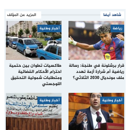
شاهد أيضا
المزيد عن المؤلف
رياضة
أخبار وطنية
قرار برشلونة في طنجة: رسالة
طاكسيات تطوان بين حتمية
رياضية أم شرارة أزمة تهدد
احترام الأحكام القضائية
ملف مونديال 2030 الثلاثي؟
ومتطلبات شمولية التحقيق
اللوجستي
أخبار وطنية
أخبار وطنية