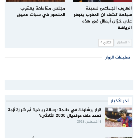
الهروب الجماعي لسبتة
مجلس مقاطعة يعقوب
سباحة كشف ان المغرب يتوفر
المنصور في سبات عميق
على خزان أبطال في هذه
الرياضة
السابق
التالي
تعليقات الزوار
آخر الأخبار
قرار برشلونة في طنجة: رسالة رياضية أم شرارة أزمة
تهدد ملف مونديال 2030 الثلاثي؟
6 أغسطس 2026