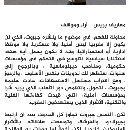
معاريف بريس – آراء ومواقف
محاولة للفهم، في موضوع ما ينشره جبروت، الذي لن
يكون إلا مغربيا ليس أمنيا، ولا عسكريا، ولا موظفا
اداريا، أو استخباراتيا، وقد لا يكون يحمل أية صفة،
استثناءا سياسية للتوسع في التحكم في مؤسسات
حكومية، ومناصب ديبلوماسية ، وبالرجوع إلى
سنوات، ستظهر لك تدوينات بنفس الأسلوب ، والرموز
، ومع اقتراب مسلسل الاستحقاقات، عادت حليمة
بجبروت ، لتهول، وتتقمص دور الثعلب الذي يريد شرا
بمؤسسات أمنية، التي قيدت كفاءتها الفنية
والتقنية، الأشرار الذين يستهدفون المغرب.
لكن، النمس جبروت تجاوز كل الحدود، بعد ان ارتبط
بجيراندو، والفرشة، وتوسعت علاقاته بالأشرار
المنبوذين خارجيا، لكن أخطأ لما وصلت به الوقاحة