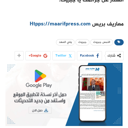
الستار عن جرائمك يا جبروت.
معاريف بريس
Htpps://maarifpress.com
النمس جبروت
جبروت
ولي العهد
شارك
Facebook
Twitter
Google+