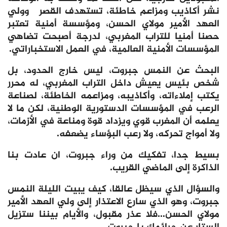
نشر أكاذيب ومزاعم خاطئة، تستهدف القصر وولي
العهد الأمير مولاي الحسن، ومؤسسة أمنية تعتبر
حصنا أمنيا للتراب المغربي، لدرجة أصبحت تضاهي
المؤسسات الأمنية العالمية، في العمل الاستخباراتي.
البحث عن النمس جبروت، ليس خارج الحدود، بل
شخص بئيس يعيش داخل التراب المغربي، له محرر
يكتب إملاءاته، وأكاذيبه، ومزاعمه الخاطئة، لصناعة
الرعب في المؤسسات الدستورية الوطنية، لكن ما لا
يعلمه أن المغرب قوي ويزداد قوة ومناعة في الأزمات،
ولا أمواج تحركه، ولا رعب البؤساء يضعفه.
بسيط جدا، تفكيك من وراء جبروت، ان عادت بنا
الذاكرة إلى الماضي القريب.
والسؤال الذي سيظل عالقا، كيف يبيت الليلة النمس
جبروت، وهو الذي سارع الاعتذار إلى ولي العهد الأمير
مولاي الحسن…فلا عذر مقبول، والأيام بيننا ستزيل