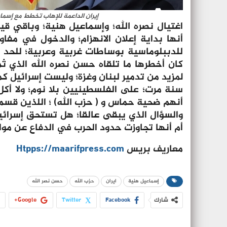
إيران الداعمة للإهاب تخطط مع إسما
اغتيال نصره الله؛ وإسماعيل هنية؛ وباقي قي
أنها بداية إعلان الانهزام؛ والدخول في مفاو
للدببلوماسية بوساطات غربية وعربية؛ للحد من
كان أخطرها ما تلقاه حسن نصره الله الذي ث
لمزيد من تدمير لبنان وغزة؛ وليست إسرائيل كم
سنة مرت؛ على الفلسطينيين بلا نوم؛ ولا أكل؛
أنهم ضحية حماس و ( حزب الله) ؛ اللذين قسم
والسؤال الذي يبقى عالقا؛ هل تستحق إسرائي
أم أنها تجاوزت حدود الحرب في الدفاع عن مو
معاريف بريس
Htpps://maarifpress.com
إسماعيل هنية
ايران
حزب الله
حسن نصر الله
شارك
Facebook
Twitter
Google+