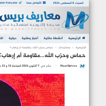
للتواصل معنا
sion française
السبت, 8 أغسطس, 2026
الرئيسية
أنشطة ملكية
أخبار وطنية
دولية
اقت
الرئيسية
مستجدات
حماس وحزب الله…مقاومة أم إرهاب؟
حماس وحزب الله…مقاومة أم إرهاب؟
نشر في
7 أكتوبر 2024 الساعة 10 و 33 دقيقة
Maarifpress