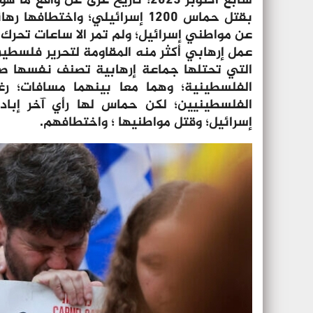
سابع أكتوبر 2023؛ تاريخ عرى عن 
بقتل حماس 1200 إسرائيلي؛ واخ
عن مواطني إسرائيل؛ ولم تمر الا ساعات تحرك
عمل إرهابي أكثر منه المقاومة لتحرير فلسط
التي تحتلها جماعة إرهابية تصنف نفسها ص
الفلسطينية؛ وهما معا بينهما مسافات؛ رغ
الفلسطينيين؛ لكن حماس لها رأي آخر إباد
إسرائيل؛ وقتل مواطنيها ؛ واختطافهم.