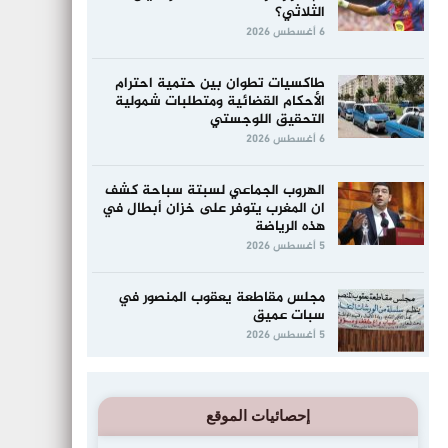
الثلاثي؟
6 أغسطس 2026
طاكسيات تطوان بين حتمية احترام
الأحكام القضائية ومتطلبات شمولية
التحقيق اللوجستي
6 أغسطس 2026
الهروب الجماعي لسبتة سباحة كشف
ان المغرب يتوفر على خزان أبطال في
هذه الرياضة
5 أغسطس 2026
مجلس مقاطعة يعقوب المنصور في
سبات عميق
5 أغسطس 2026
إحصائيات الموقع