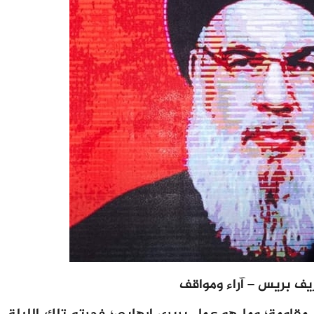
يف بريس – آراء ومواقف