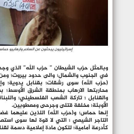
إسرائيليون يبحثون عن السلام وارهابيو حما
وبالمثل حزب الشيطان ” حزب الله” الذي وجد 
في الجنوب والشمال؛ والى حدود بيروت؛ ومن ه
(حزب الله) سوى رشقات؛ بقنابل يدوية؛ وإ
محاربتها الارهاب بمنطقة الشرق الأوسط؛ ب
والقنابل ؛ تاركة الشعب الفلسطيني؛ واللبنا
الأوبئة؛ مخلفة قتلى وجرحى ومعطوبين.
إنها حماس؛ و(حزب الله) اللذين عليهما غضب
التاجر الشيعي ؛ التي لا قوة لها سوى استع
كأدرعة أمامية؛ لتكون مادة إعلامية دسمة لقناة