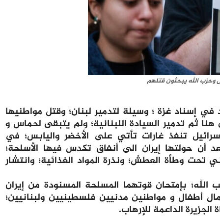
س وحزب الله يبحثون قتلهم
في إسناد غزة ؛ وسيلة لتدمير لبنان؛ وقتل مواطنيها
نا ثم تدمير السيادة اللبنانية؛ ولم يتبقى لحماس و
سرائيل تنفذ غارات تأتي على الأخضر واليابس؛ في
عد أن حولتها إيران الى أنفاق تكدس فيها الأسلحة؛
ني تحت وطأة العطش؛ ونذرة المواد الغذائية؛ وانتشار
 الله؛ بإمتحان قوتهما المسلحة المسنودة من إيران
مال أطفال و مواطنين مدنيين فلسطينيين ولبنانيين؛
 الجزيرة الداعمة للإرهاب.