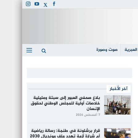
العبرية
صوت وصورة
آخر الأخبار
بلاغ صحفي العبور إلى سبتة ومليلية
خلاصات أولية للمجلس الوطني لحقوق
الإنسان
7 أغسطس 2026
قرار برشلونة في طنجة: رسالة رياضية
أم شرارة أزمة تهدد ملف مونديال 2030