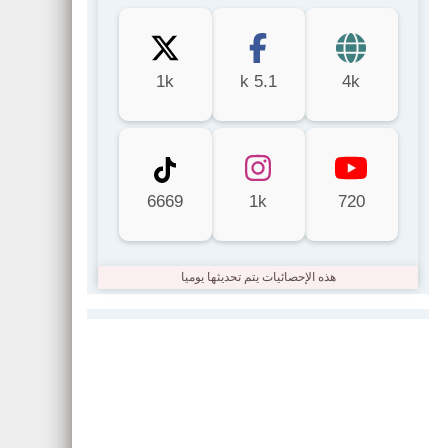
1k
5.1 k
4k
6669
1k
720
هذه الإحصائيات يتم تحديثها يوميا