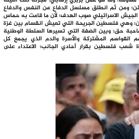
واقع ما هو مقاومة؛ وما هو عمل بربري إرهابي؛ فجرته تلك الليلة
تطافها رهائن؛ ومن ثم انطلق مسلسل الدفاع عن النفس والدفاع
 الجيش الاسرائيلي صوب الهدف؛ لأن ما قامت به حماس
ين؛ وهي فلسطين الجريحة التي تعيش انقسام بين غزة
احبة حق؛ وبين الضفة التي تسيرها السلطة الوطنية
م القواسم المشتركة والأسرة والدم الذي يجمع كل
ة شعب فلسطين بقرار أحادي الجانب؛ الاعتداء على