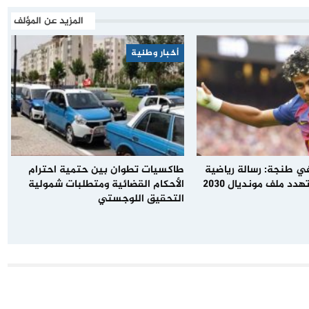
المزيد عن المؤلف
أخبار وطنية
في طنجة: رسالة رياضية
طاكسيات تطوان بين حتمية احترام
أم شرارة أزمة تهدد ملف مونديال 2030
الأحكام القضائية ومتطلبات شمولية
التحقيق اللوجستي