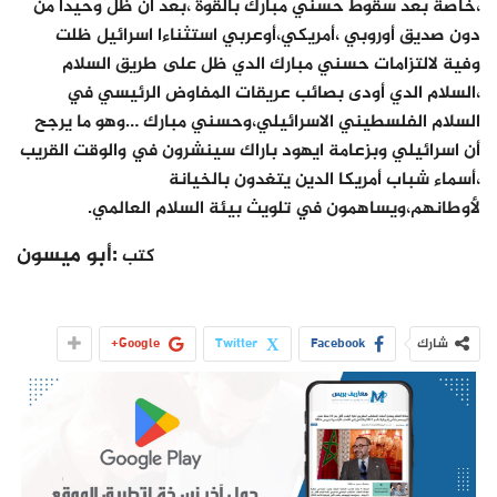
،خاصة بعد سقوط حسني مبارك بالقوة ،بعد أن ظل وحيدا من
دون صديق أوروبي ،أمريكي،أوعربي استثناءا اسرائيل ظلت
وفية لالتزامات حسني مبارك الدي ظل على طريق السلام
،السلام الدي أودى بصائب عريقات المفاوض الرئيسي في
السلام الفلسطيني الاسرائيلي،وحسني مبارك …وهو ما يرجح
أن اسرائيلي وبزعامة ايهود باراك سينشرون في والوقت القريب
،أسماء شباب أمريكا الدين يتغدون بالخيانة
لأوطانهم،ويساهمون في تلويث بيئة السلام العالمي.
:أبو ميسون
كتب
شارك
Facebook
Twitter
Google+