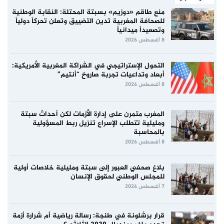
منع طاقم «دوزيم» بسبتة المحتلة: النقابة الوطنية
للصحافة المغربية تدين التضييق وتعلن تحركاً دولياً
وتصعيداً ميدانياً
8 أغسطس 2026
التحول الإستراتيجي في الشراكة المغربية الأمريكية:
أبعاد وتداعيات تجربة صاروخ “أنتيم”
8 أغسطس 2026
المغرب متمرن على إدارة الأزمات لكن أحداث سبتة
ومليلية تتطلب الإسراع تنزيل ربط المسؤولية
بالمحاسبة
8 أغسطس 2026
بلاغ صحفي العبور إلى سبتة ومليلية خلاصات أولية
للمجلس الوطني لحقوق الإنسان
7 أغسطس 2026
قرار برشلونة في طنجة: رسالة رياضية أم شرارة أزمة