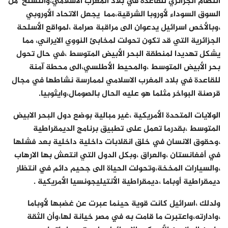
النظام الجزائري للقاعدة في بلاد المغرب الاسلامي،والتسلح من
السوق السوداء لأوروبا الشرقية،مما يجعل الاتحاد الأوروبي
،وبالأخص اسرائيل يدعوان الى مراقبة صرامة ،لمواقع الأسلحة
الجزائرية التي قد تكون تحولت لمخابئ النووي الايراني، مما
يشكل تهديدا لمنطقة البحر الأبيض المتوسط ،في حال تحول
بحر الأبيض المتوسط ،والمحيط الأطلسي،الى محطة آمنة
للقاعدة في بلاد المغرب الاسلامي لممارسة نشاطها في مجال
قرصنة البواخر مثلما هو عليه الحال بالصومال،وايثوبيا.
الولايات المتحدة الأمريكية ،غير مبالية بوضع دول البحر الابيض
المتوسط ،بقدرما تعمل على تطبيق برنامج الديمقراطية
،وحقوق الانسان في خلق انقلابات داخلية داخلية بعد فشلها
في أفغانستان ،والعراق ،وبكل الدول التي انتعش بها الارهاب
،والسيارات المخخة،وتحولت الحياة الى جحيم دائم في انتظار
ديمقراطية أوباما ،ديمقراطية الأنتيليجونسيا الأمريكية .
ولدلك ،اسرائيل كانت قوية حينما عبرت عن غضبها لأوباما
،وادارته،واعتبرت ما قامت به في مصر خيانة لها،وأن الثقة