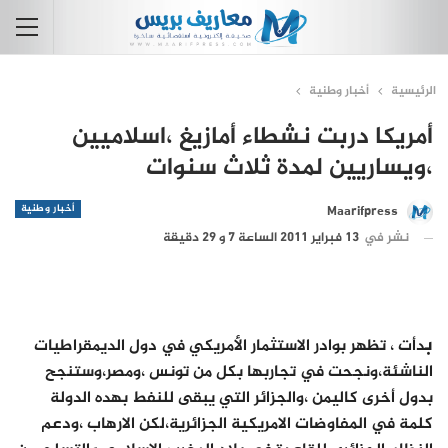
الرئيسية
أخبار وطنية
أمريكا دربت نشطاء أمازيغ ،اسلاميين
،ويساريين لمدة ثلاث سنوات
أخبار وطنية
Maarifpress
نشر في
13 فبراير 2011 الساعة 7 و 29 دقيقة
ب
دأت ، تظهر بوادر الاستثمار الأمريكي في دول الديمقراطيات
الناشئة،ونجحت في تجاربها بكل من تونس ،ومصر،وستنجح
بدول أخرى كاليمن ،والجزائر التي يبقى للنفط بهده الدولة
كلمة في المفاوضات الامريكية الجزائرية،لكن الارهاب ،ودعم