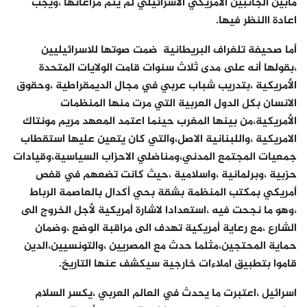
مابين الجانبين الأمريكي الاسرائيلي لم يتم مراعاتها ،ويجب
اعادة االنظر فيها.
أما صحيفة تلغراف البريطانية ضمت صوتها للاسرائيليين
،بقولها أنه على مدى ثلاث سنوات قامت الولايات المتحدة
الأمريكية ،بتدريب شباب عربي في مجال الديمقراطية ،وحقوق
الانسان بكل الدول العربية التي مرت منها المنظمات
الأمريكية،من بينها المغرب حينما اعتمد المعهد مريم مونتاك
الامريكية ،واللبنانية الاصل،والتي كان يتعين عليها استقطاب
جمعيات المجتمع المدني،ومناضلي الاحزاب السياسية،وقيادات
حزبية ،وبرلمانية ،واسلامية ،حيث كانت تضعهم في قفص
أمريكي بمكتب المنظمة بشقة بحي أكدال بالعاصمة الرباط
،وهو ما نجحت فيه ،استعدادا لاشارة أمريكية لأجل الخروج الى
الشارع ،مع رعاية أمريكية تهدف الى مراقبة الوضع ،وضمان
حماية المحتجين،مثلما حدث مع المصريين ،والتونسيين،الدين
قاموا بتطبيق املاءات خارجية سيكشف عنها التاريخ.
اسرائيل ،اعتبرت ما يحدث في العالم العربي ،يكسر السلام