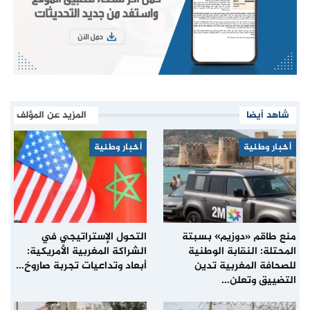
شاهد أيضا
المزيد عن المؤلف
أخبار وطنية
أخبار وطنية
منع طاقم «دوزيم» بسبتة
التحول الإستراتيجي في
المحتلة: النقابة الوطنية
الشراكة المغربية الأمريكية:
للصحافة المغربية تدين
أبعاد وتداعيات تجربة صاروخ…
التضييق وتعلن…