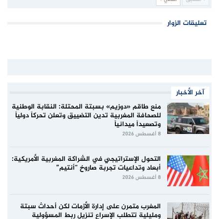
تعليقات الزوار
آخر الأخبار
منع طاقم «دوزيم» بسبتة المحتلة: النقابة الوطنية
للصحافة المغربية تدين التضييق وتعلن تحركاً دولياً
وتصعيداً ميدانياً
8 أغسطس 2026
التحول الإستراتيجي في الشراكة المغربية الأمريكية:
أبعاد وتداعيات تجربة صاروخ “أنتيم”
8 أغسطس 2026
المغرب متمرن على إدارة الأزمات لكن أحداث سبتة
ومليلية تتطلب الإسراع تنزيل ربط المسؤولية