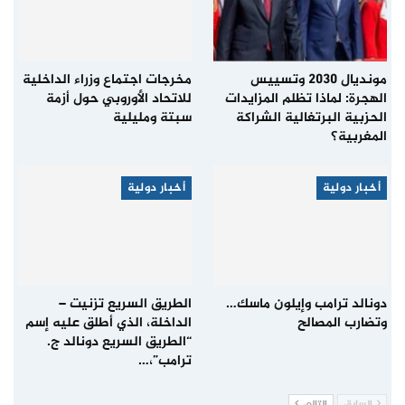
مونديال 2030 وتسييس
مخرجات اجتماع وزراء الداخلية
الهجرة: لماذا تظلم المزايدات
للاتحاد الأوروبي حول أزمة
الحزبية البرتغالية الشراكة
سبتة ومليلية
المغربية؟
أخبار دولية
أخبار دولية
دونالد ترامب وإيلون ماسك…
الطريق السريع تزنيت –
وتضارب المصالح
الداخلة، الذي أطلق عليه إسم
“الطريق السريع دونالد ج.
ترامب”،…
السابق
التالي