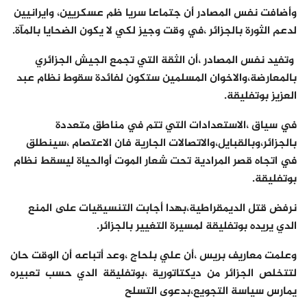
وأضافت نفس المصادر أن جتماعا سريا ظم عسكريين، وايرانيين
لدعم الثورة بالجزائر ،في وقت وجيز لكي لا يكون الضحايا بالمآة.
وتفيد نفس المصادر ،أن الثقة التي تجمع الجيش الجزائري
بالمعارضة،والاخوان المسلمين ستكون لفائدة سقوط نظام عبد
العزيز بوتفليقة.
في سياق ،الاستعدادات التي تتم في مناطق متعددة
بالجزائر،وبالقبايل،والاتصالات الجارية فان الاعتصام ،سينطلق
في اتجاه قصر المرادية تحت شعار الموت أوالحياة ليسقط نظام
بوتفليقة.
نرفض قتل الديمقراطية،بهدا أجابت التنسيقيات على المنع
الدي يريده بوتفليقة لمسيرة التغيير بالجزائر.
وعلمت معاريف بريس ،أن علي بلحاج ،وعد أتباعه أن الوقت حان
لتتخلص الجزائر من ديكتاتورية ،بوتفليقة الدي حسب تعبيره
يمارس سياسة التجويع،بدعوى التسلح