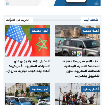
شاهد أيضا
المزيد عن المؤلف
أخبار وطنية
أخبار وطنية
منع طاقم «دوزيم» بسبتة
التحول الإستراتيجي في
المحتلة: النقابة الوطنية
الشراكة المغربية الأمريكية:
للصحافة المغربية تدين
أبعاد وتداعيات تجربة صاروخ…
التضييق وتعلن…
أخبار وطنية
أخبار وطنية