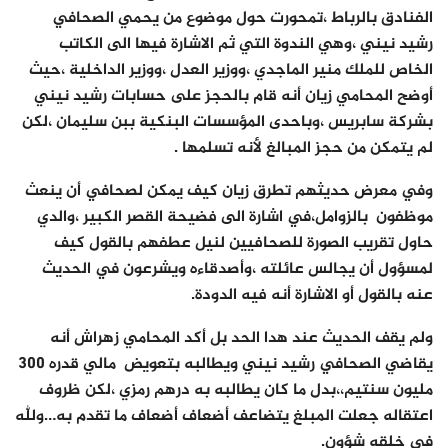
الفنادق بالرباط ،تمحورت حول موضوع من يحمي الصحافي
رشيد نيني ،وهي الندوة التي ثم الاشارة فيها الى الكاتب
الخاص للملك منير الماجدي ،ووزير العدل ،ووزير الداخلية ،حيث
أوضح المحامي زيان أنه قام بالحجز على حسابات رشيد نيني
بشركة سابريس ،وباحدى المؤسسات البنكية ببن سليمان ،لكن
لم يتمكن من حجز المبالغ لأنه تسلمها .
وفي معرض حديثهم تطرق زيان كيف يمكن لصحافي أن ينعث
موظفون بالزوامل،في اشارة الى فضيحة القصر الكبير ،والدي
حاول تقريب الصورة للصحافيين لنيل عطفهم بالقول كيف
لمسؤول أن يجالس عائلته ،وأصدقاءه ويشرعون في الحديث
عنه بالقول أو الاشارة أنه فيه الدودة.
ولم يقف الحديث عند هدا الحد بل أكد المحامي زهراش أنه
يقاضي الصحافي رشيد نيني ويطالبه بتعويض مالي قدره 300
مليون سنتيم،،بدل ما كان يطالبه به درهم رمزي ،لكن ظروف
اعتقاله جعلت المبلغ يتضاعف أضعاف أضعاف ما تقدم به…ولله
في خلقه شؤون.