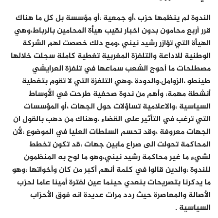
الندوة لم ينظمها حزب ،أو جمعية ،أو مؤسسة بل كل ما هناك
قرر أربع محامون بدون اخبار نقيب هيأة المحامين بالرباط،وهي
الهيأة التي تؤازر رشيد نيني ،ومع دلك خصصت لهم الشركة
الوطنية للاداعة والتلفزة المغربية تغطية كاملة سجلت خلالها
مصطلحات ما أحوج الشعب سماعها في تلفزة العرايشي
طينطو ،الزوامل،والدودة ،وهي التلفزة التي لا تقوم بتغطية
أنشطة مهمة، وأهم من ندوة صحفية طرحت في الأوساط
السياسية ،والاعلامية تساؤلات حول الجهات ،أو المؤسسات
التي ترغب في التأثير على القضاء ،وهناك من دهب بالقول ان
الجهات معروفة ،وقد تحسم السلطات العليا في الموضوع ،لأن
المحاكمة تحولت الى صراع مابين جهات ،قد تكون تخطط
لشيء ما غير محاكمة رشيد نيني،وهو ما لوح به المنظمون
للندوة ،والدين قالوا في كلمة أنهم أكبر من كان وأخواتها ،وهو
ما يدكرنا بتصريحات بنعدي حينما عين لفترة أمينا عاما لحزب
الأصالة والمعاصرة حيث ردد مرات عديدة انه فوق الأحزاب
السياسية .