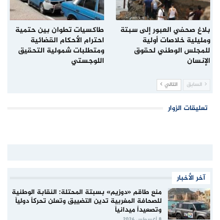
بلاغ صحفي العبور إلى سبتة
طاكسيات تطوان بين حتمية
ومليلية خلاصات أولية
احترام الأحكام القضائية
للمجلس الوطني لحقوق
ومتطلبات شمولية التحقيق
الإنسان
اللوجستي
السابق
التالي
تعليقات الزوار
آخر الأخبار
منع طاقم «دوزيم» بسبتة المحتلة: النقابة الوطنية
للصحافة المغربية تدين التضييق وتعلن تحركاً دولياً
وتصعيداً ميدانياً
8 أغسطس 2026