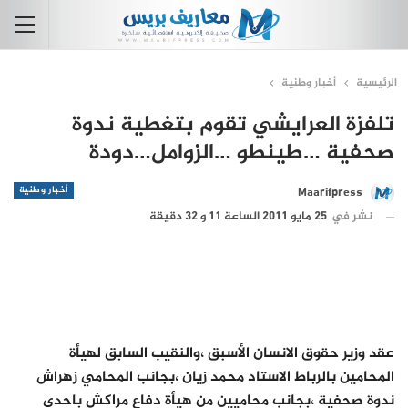
الرئيسية
أخبار وطنية
تلفزة العرايشي تقوم بتغطية ندوة
صحفية …طينطو …الزوامل…دودة
أخبار وطنية
Maarifpress
نشر في
25 مايو 2011 الساعة 11 و 32 دقيقة
عقد وزير حقوق الانسان الأسبق ،والنقيب السابق لهيأة
المحامين بالرباط الاستاد محمد زيان ،بجانب المحامي زهراش
ندوة صحفية ،بجانب محاميين من هيأة دفاع مراكش باحدى