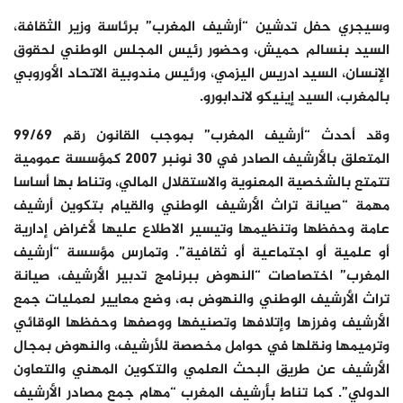
وسيجري حفل تدشين “أرشيف المغرب” برئاسة وزير الثقافة،
السيد بنسالم حميش، وحضور رئيس المجلس الوطني لحقوق
الإنسان، السيد ادريس اليزمي، ورئيس مندوبية الاتحاد الأوروبي
بالمغرب، السيد إينيكو لاندابورو.
وقد أحدث “أرشيف المغرب” بموجب القانون رقم 99/69
المتعلق بالأرشيف الصادر في 30 نونبر 2007 كمؤسسة عمومية
تتمتع بالشخصية المعنوية والاستقلال المالي، وتناط بها أساسا
مهمة “صيانة تراث الأرشيف الوطني والقيام بتكوين أرشيف
عامة وحفظها وتنظيمها وتيسير الاطلاع عليها لأغراض إدارية
أو علمية أو اجتماعية أو ثقافية”. وتمارس مؤسسة “أرشيف
المغرب” اختصاصات “النهوض ببرنامج تدبير الأرشيف، صيانة
تراث الأرشيف الوطني والنهوض به، وضع معايير لعمليات جمع
الأرشيف وفرزها وإتلافها وتصنيفها ووصفها وحفظها الوقائي
وترميمها ونقلها في حوامل مخصصة للأرشيف، والنهوض بمجال
الأرشيف عن طريق البحث العلمي والتكوين المهني والتعاون
الدولي”. كما تناط بأرشيف المغرب “مهام جمع مصادر الأرشيف