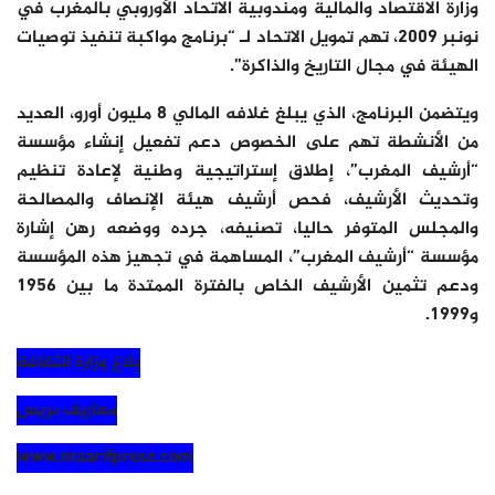
وزارة الاقتصاد والمالية ومندوبية الاتحاد الأوروبي بالمغرب في
نونبر 2009، تهم تمويل الاتحاد لـ “برنامج مواكبة تنفيذ توصيات
الهيئة في مجال التاريخ والذاكرة”.
ويتضمن البرنامج، الذي يبلغ غلافه المالي 8 مليون أورو، العديد
من الأنشطة تهم على الخصوص دعم تفعيل إنشاء مؤسسة
“أرشيف المغرب”، إطلاق إستراتيجية وطنية لإعادة تنظيم
وتحديث الأرشيف، فحص أرشيف هيئة الإنصاف والمصالحة
والمجلس المتوفر حاليا، تصنيفه، جرده ووضعه رهن إشارة
مؤسسة “أرشيف المغرب”، المساهمة في تجهيز هذه المؤسسة
ودعم تثمين الأرشيف الخاص بالفترة الممتدة ما بين 1956
و1999.
بلاغ وزارة الثقافة
معاريف بريس
www.maarifpress.com