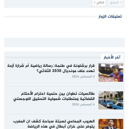
السابق
التالي
تعليقات الزوار
آخر الأخبار
قرار برشلونة في طنجة: رسالة رياضية أم شرارة أزمة
تهدد ملف مونديال 2030 الثلاثي؟
6 أغسطس 2026
طاكسيات تطوان بين حتمية احترام الأحكام
القضائية ومتطلبات شمولية التحقيق اللوجستي
6 أغسطس 2026
الهروب الجماعي لسبتة سباحة كشف ان المغرب
يتوفر على خزان أبطال في هذه الرياضة