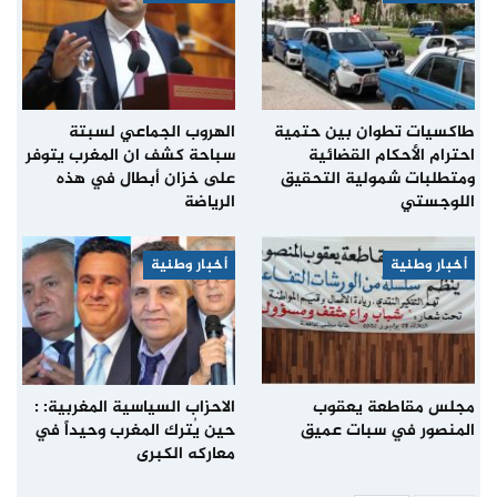
طاكسيات تطوان بين حتمية
الهروب الجماعي لسبتة
احترام الأحكام القضائية
سباحة كشف ان المغرب يتوفر
ومتطلبات شمولية التحقيق
على خزان أبطال في هذه
اللوجستي
الرياضة
أخبار وطنية
أخبار وطنية
مجلس مقاطعة يعقوب
الاحزاب السياسية المغربية: :
المنصور في سبات عميق
حين يُترك المغرب وحيداً في
معاركه الكبرى