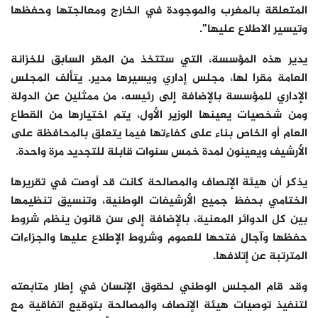
المتعلقة بالمغرب والموجودة في الخارج ومعالجتها وحفظها
وتيسير الاطلاع عليها”.
يدير هذه المؤسسة، التي ستتخذ من المقر السابق للخزانة
العامة مقرا لها، مجلس إداري ويسيرها مدير. يتألف المجلس
الإداري للمؤسسة بالإضافة إلى رئيسه، من ممثلين عن الدولة
ومن شخصيات يعينها الوزير الأول، يتم اختيارها من القطاع
العام أو الخاص بناء على كفاءتها فيما يتعلق بالمحافظة على
الأرشيف ويعينون لمدة خمس سنوات قابلة للتجديد مرة واحدة.
يذكر أن هيئة الإنصاف والمصالحة كانت قد أوصت في تقريرها
الختامي بحفظ جميع الأرشيفات الوطنية، وتنسيق تنظيمها
بين كل الدوائر المعنية، بالإضافة إلى سن قانون ينظم شروط
حفظها وآجال فتحها للعموم وشروط الإطلاع عليها والجزاءات
المترتبة عن إتلافها.
وقد قام المجلس الوطني لحقوق الإنسان في إطار متابعته
لتنفيذ توصيات هيئة الإنصاف والمصالحة بتوقيع اتفاقية مع