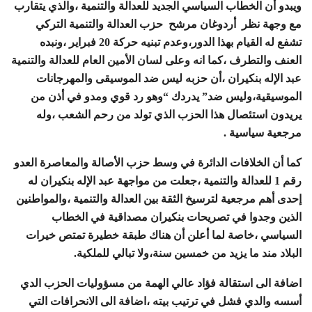
ويبدو أن الخطاب السياسي الجديد للعدالة والتنمية ،والذي يتقارب
مع وجهة نظر أردوغان مرشح حزب العدالة والتنمية التركي
تشفع له القيام بهذا الدور،وعدم تبنيه حركة 20 فبراير ،ونبده
العنف والتطرف ،كما انه وعلى لسان الأمين العام للعدالة والتنمية
عبد الإله بنكيران ،أن حزبه ليس ضد الموسيقى والمهرجانات
الموسيقية،وليس ضد” يدردك “وهو رد قوي ومدو في أذن من
يريدون استئصال هذا الحزب الذي تولد من رحم الشعب ،وله
مرجعية سياسية .
كما أن الخلافات الدائرة في وسط حزب الأصالة والمعاصرة العدو
رقم 1 للعدالة والتنمية ،جعلت من مواجهة عبد الإله بنكيران له
إحدى أهم مرجعية لترسيخ الثقة بين العدالة والتنمية ،والمواطنين
الذين وجدوا في تصريحات بنكيران مصداقية في الخطاب
السياسي ،خاصة لما أعلن أن هناك طبقة خطيرة تمتص خيرات
البلاد مند ما يزيد من خمسين سنة،ولا تبالي للملكية.
اضافة الى استقالة فؤاد عالي الهمة من مسؤوليات الحزب الدي
أسسه والدي فشل في ترتيب بيته ،اضافة الى الانحرافات التي