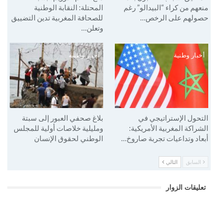
منعهم من كراء “البيدالو” رغم
المحتلة: النقابة الوطنية
حصولهم على الرخص…
للصحافة المغربية تدين التضييق
وتعلن…
أخبار وطنية
أخبار وطنية
التحول الإستراتيجي في
بلاغ صحفي العبور إلى سبتة
الشراكة المغربية الأمريكية:
ومليلية خلاصات أولية للمجلس
أبعاد وتداعيات تجربة صاروخ…
الوطني لحقوق الإنسان
السابق
التالي
تعليقات الزوار