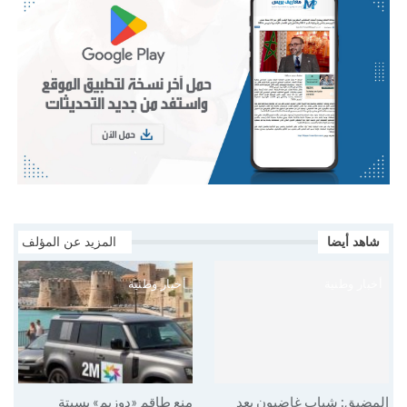
شاهد أيضا
المزيد عن المؤلف
أخبار وطنية
أخبار وطنية
المضيق: شباب غاضبون بعد
منع طاقم «دوزيم» بسبتة