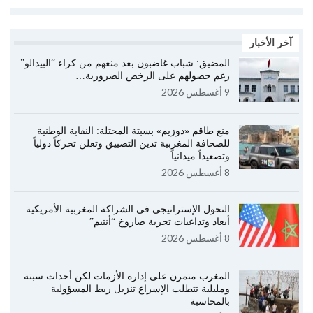
آخر الأخبار
المضيق: شباب غاضبون بعد منعهم من كراء “البيدالو”
رغم حصولهم على الرخص الضرورية…
9 أغسطس 2026
منع طاقم «دوزيم» بسبتة المحتلة: النقابة الوطنية
للصحافة المغربية تدين التضييق وتعلن تحركاً دولياً
وتصعيداً ميدانياً
8 أغسطس 2026
التحول الإستراتيجي في الشراكة المغربية الأمريكية:
أبعاد وتداعيات تجربة صاروخ “أنتيم”
8 أغسطس 2026
المغرب متمرن على إدارة الأزمات لكن أحداث سبتة
ومليلية تتطلب الإسراع تنزيل ربط المسؤولية
بالمحاسبة