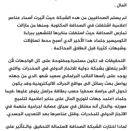
المال .
لم يسلم الصحافيين من هده الشبكة حيث أثيرت أسماء عناصر
اعلامية اشتغلت في الصحافة المكتوبة ،ومنها من مازالت
تمارس الصحافة حيث استغلت منابرها للتشهير ببراءة
الكوميسير جلماد هدا الأخير الدي أصبح محط تساؤلات
،وشبهات كثيرة قبل انطلاق المحاكمة .
التحقيقات قد تكون مستمرة،ومفتوحة على كل الواجهات لأن
الأمر يتعلق بشبكة دولية للاتجار الدولي في المخدرات ،والتي
يوجد على رأسها النائب البرلماني سعيد شعو ،الدي من جهته
يواصل بعث رسائل الى مواقع الجرائد الاليكترونية،وقد يكون
تحول الى مراسلا صحفيا حسب بطاقة مراسل يتوفر عليها ،فيما
جلماد اعتمد جهات لتوزيع المال على منابر اعلامية لتلميع
صورته ،والحال أنه معتقل في سياق عصابة اجرامية متهمة في
الاتجار الدولي للمخدرات ،وقتل عناصرها بعد التعديب الجسدي.
لمادا اختارت الشبكة الصحافة لاستمالة التحقيق ،والـتأثير على