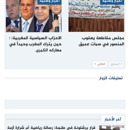
أخبار وطنية
أخبار وطنية
مجلس مقاطعة يعقوب
الاحزاب السياسية المغربية: :
المنصور في سبات عميق
حين يُترك المغرب وحيداً في
معاركه الكبرى
السابق
التالي
تعليقات الزوار
آخر الأخبار
قرار برشلونة في طنجة: رسالة رياضية أم شرارة أزمة