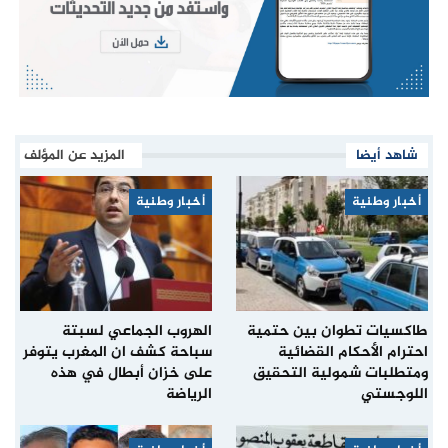
شاهد أيضا
المزيد عن المؤلف
أخبار وطنية
أخبار وطنية
طاكسيات تطوان بين حتمية
الهروب الجماعي لسبتة
احترام الأحكام القضائية
سباحة كشف ان المغرب يتوفر
ومتطلبات شمولية التحقيق
على خزان أبطال في هذه
اللوجستي
الرياضة