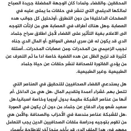
المحققين ،والقضاء ،ولمادا كان الوجهة المفضلة جريدة الصباح
لمالكها الديلمي التي تنشر في حلقات ما يملى عليه في
الصفحات الداخليةا من دون التطرق ،أوتحليل كل جوانب هده
العصابة ،وهل هناك أطراف في العصابة هي من ارتأت التوجه
الى الاعلام بغية التأثير على القضاء لأجل اطلاق سراح جلماد
الدي قد يكون له قن سري لبعض المواقع ،أو المال الدي جناه
نجيب الزعيمي من المخدرات ،ومن عصابات المخدرات…أسئلة
كثيرة قد تزيح الظل عن هده القضية خاصة ادا ما ثم التعرف عن
من يؤدي الفاتورة للصحافة لنشر حلقات عن حياة جلماد
الطبيعية ،وغير الطبيعية.
هل يستدعي القضاء الصحافيين للتحقيق في العناصر التي
تتصل بهم ،لشراء أعمدة وتقديم المال ،هل هي من الداخل ،أم
أنها من عناصر الشبكة مقيمة بدول أوروبا وخاصة اسبانيا،هل
سعيد شعو وراء الدفاع عن جلماد من دون أن يكون في الصورة
،هل للشبكة عناصر مندسة في الأحزاب ،والصحافة ،والأمن هي
من تقوم بتوجيه ودراسة ملفات الصحافيين الدين يجب التعامل
معهم في هدا الملف الدي قد يأخد منحا آخر للاطاحة بأسماء