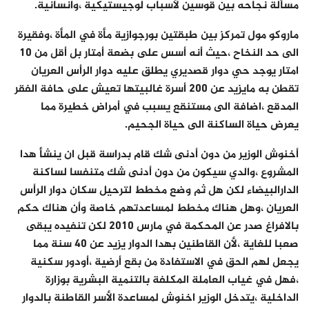
مسألة نجاحه بين قوسين لأسباب لوجيستيكية ،وانسانية.
ماروكو مول تمركز بين طبقتين بورجوازية مأة في المأة ،وفقيرة
الى حد النخاح ،حيث أنه أسس على بضعة أمتار بل أقل من 10
امتار يوجد حي دوار قصديري يطلق عليه دوار الرأس العريان
تقطن به مايزيد عن 200 أسرة غالبيتها تعيش على حافة الفقر
المدقع ،اضافة الى مستنقع يسبب في أمراض خطيرة مما
يعرض حياة الساكنة الى حياة الجحيم.
أخنوش الوزير من دون أدنى شك قام بدراسة قبل ان ينشأ هدا
المشروع ،والدي سيكون من دون أدنى شك متنفسا لساكنة
الدارالبيضاء لكن هل ثم وضع مخطط لترحيل سكان دوار الرأس
العريان ،وهل هناك مخطط لمساعدتهم خاصة وأن هناك حكم
بالافراغ صدر عن المحكمة في مارس 2010 لكن تنفيده يبقى
صعبا للغاية ،لأن القاطنين بهدا الدوار يزيد عن 40 سنة مما
يجعل لهم الحق في الاستفادة من بقع أرضية ،أودور سكنية
،فهل في غياب العاملة المكلفة بالتنمية البشرية بوزارة
الداخلية ،يتدخل الوزير اخنوش لمساعدة الأسر القاطنة بالدوار