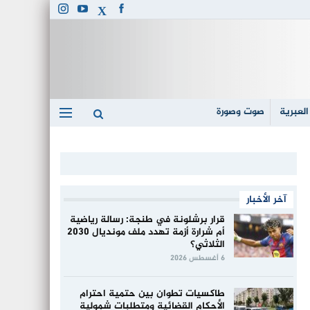
العبرية
صوت وصورة
آخر الأخبار
قرار برشلونة في طنجة: رسالة رياضية
أم شرارة أزمة تهدد ملف مونديال 2030
الثلاثي؟
6 أغسطس 2026
طاكسيات تطوان بين حتمية احترام
الأحكام القضائية ومتطلبات شمولية