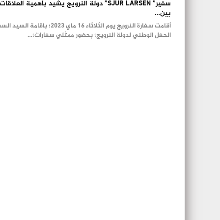
سفير” SJUR LARSEN” دولة النرويج يشيد بأهمية العلاقات
بين…
أقامت سفارة النرويج يوم الثلاثاء 16 ماي 2023؛ باقامة السي
الحفل الوطني لدولة النرويج؛ بحضور ممثلي سفارات؛…