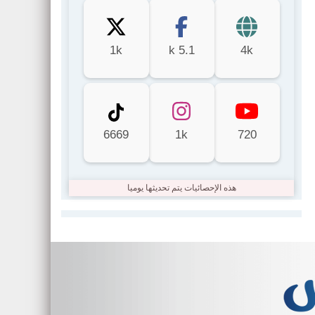
1k
5.1 k
4k
6669
1k
720
هذه الإحصائيات يتم تحديثها يوميا