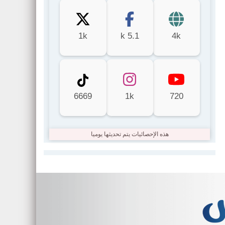
1k
5.1 k
4k
6669
1k
720
هذه الإحصائيات يتم تحديثها يوميا