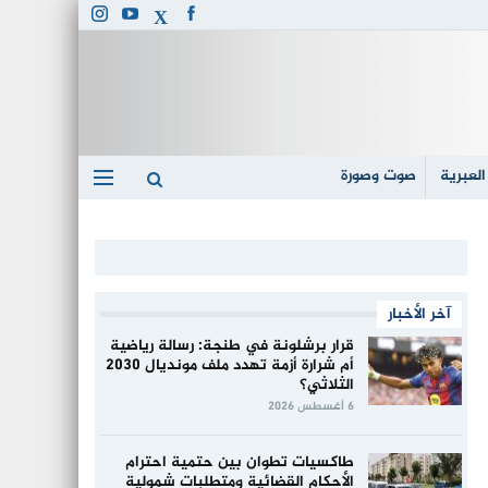
العبرية
صوت وصورة
آخر الأخبار
قرار برشلونة في طنجة: رسالة رياضية
أم شرارة أزمة تهدد ملف مونديال 2030
الثلاثي؟
6 أغسطس 2026
طاكسيات تطوان بين حتمية احترام
الأحكام القضائية ومتطلبات شمولية