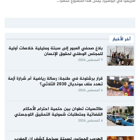
أفريقيا في أبوسيرا. يمثّل هذا المشروع عنصراً…
آخر الأخبار
بلاغ صحفي العبور إلى سبتة ومليلية خلاصات أولية
للمجلس الوطني لحقوق الإنسان
7 أغسطس 2026
قرار برشلونة في طنجة: رسالة رياضية أم شرارة أزمة
تهدد ملف مونديال 2030 الثلاثي؟
6 أغسطس 2026
طاكسيات تطوان بين حتمية احترام الأحكام
القضائية ومتطلبات شمولية التحقيق اللوجستي
6 أغسطس 2026
الهروب الجماعي لسبتة سباحة كشف ان المغرب