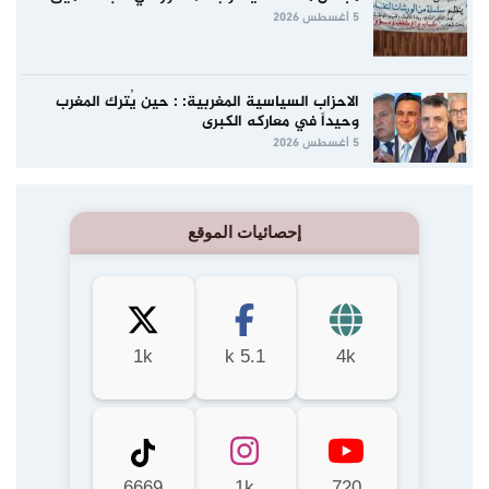
5 أغسطس 2026
الاحزاب السياسية المغربية: : حين يُترك المغرب
وحيداً في معاركه الكبرى
5 أغسطس 2026
إحصائيات الموقع
1k
5.1 k
4k
6669
1k
720