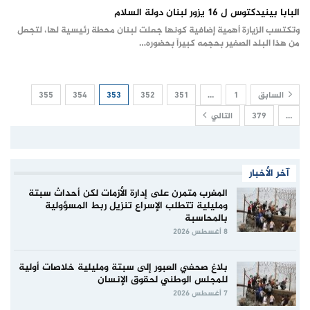
البابا بينيدكتوس ل 16 يزور لبنان دولة السلام
وتكتسب الزيارة أهمية إضافية كونها جعلت لبنان محطة رئيسية لها، لتجعل
من هذا البلد الصغير بحجمه كبيراً بحضوره…
السابق
1
…
351
352
353
354
355
…
379
التالي
آخر الأخبار
المغرب متمرن على إدارة الأزمات لكن أحداث سبتة
ومليلية تتطلب الإسراع تنزيل ربط المسؤولية
بالمحاسبة
8 أغسطس 2026
بلاغ صحفي العبور إلى سبتة ومليلية خلاصات أولية
للمجلس الوطني لحقوق الإنسان
7 أغسطس 2026