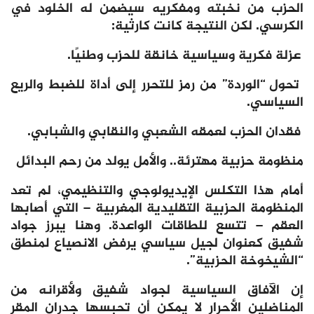
الحزب من نخبته ومفكريه سيضمن له الخلود في
الكرسي. لكن النتيجة كانت كارثية:
عزلة فكرية وسياسية خانقة للحزب وطنيًا.
تحول “الوردة” من رمز للتحرر إلى أداة للضبط والريع
السياسي.
فقدان الحزب لعمقه الشعبي والنقابي والشبابي.
منظومة حزبية مهترئة.. والأمل يولد من رحم البدائل
أمام هذا التكلس الإيديولوجي والتنظيمي، لم تعد
المنظومة الحزبية التقليدية المغربية – التي أصابها
العقم – تتسع للطاقات الواعدة. وهنا يبرز جواد
شفيق كعنوان لجيل سياسي يرفض الانصياع لمنطق
“الشيخوخة الحزبية”.
إن الآفاق السياسية لجواد شفيق ولأقرانه من
المناضلين الأحرار لا يمكن أن تحبسها جدران المقر