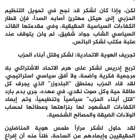
لكن، وإذا كان لشكر قد نجح في تحويل التنظيم
الحزبي إلى هيكل مهترئ أصابه الصدأ، فإن قطار
الكفاءات السياسية الحقيقية، وفي مقدمتها القائد
السياسي الشاب جواد شفيق، لم ولن يتوقف عند
عتبة مكتب لشكر البائس.
تجريف الهوية الاتحادية: لشكر وقتل أبناء الحزب
تربع إدريس لشكر على هرم الاتحاد الاشتراكي بلا
مرجعية فكرية واضحة، ولا أفق سياسي استراتيجي.
لقد قاد الحزب بمنطق “البلدوزر” الذي يجرف كل
طاقة حية وكل صوت نقدي. في عهده، جرى بدم بارد
“قتل أبناء الحزب” سياسياً وتنظيمياً، وتم إبعاد
الكفاءات المشهود لها بنزاهتها وعطائها لحساب
الولاءات الضيقة والمصالح الشخصية.
لقد حاول لشكر مراراً طمس هوية المناضلين
الحقيقيين وإبعادهم عن الساحة، ظناً منه أن إفراغ