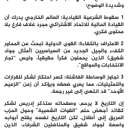
وشديدة الوضوح:
1 سقوط الشرعية القيادية: العالم الخارجي يدرك أن
القيادة الحالية للاتحاد الاشتراكي مجرد غلاف فارغ بلا
محتوى فكري.
2 الاعتراف بالكفاءة: القوى الدولية تبحث عن المحاور
الكفء والجيل الجديد من السياسيين (أمثال جواد
شفيق) الذين يحملون فكراً حقيقياً، وليس “تجار
الانتخابات والمواقع”.
3 تجاوز الوساطة الفاشلة: كسر احتكار لشكر للقرارات
والتمثيليات، مما يعري ضعفه ويؤكد أن زمن “الزعيم
الأوحد” قد انتهى إلى غير رجعة.
إن التاريخ لا يرحم، وصفحاته ستذكر إدريس لشكر
كقائد أجهض حلم “القوات الشعبية” وحول الحزب
العريق إلى أطلال. لكن التاريخ نفسه يفتح أبوابه
واسعة لجواد شفيق والمناضلين الشرفاء، الذين