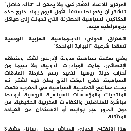
المركزي للاتحاد الاشتراكي، ولا يمكن لـ “قائد فاشل”
كلشكر أن يضع لها سقفاً. الأمل اليوم يولد خارج هذه
الدكاكين السياسية المهترئة التي تحولت إلى هياكل
بيروقراطية ميتة.
الاختراق الدولي: الدبلوماسية الحزبية الروسية
تسقط شرعية “البوابة الواحدة”
وفي صفعة سياسية مدوية لإدريس لشكر ومنطقه
الإقصائي، جاءت المبادرات الدولية، ولا سيما من
أحزاب دولة روسيا، لتعيد رسم خارطة العلاقات
السياسية. ففي الوقت الذي يظن فيه لشكر أنه
يملك مفاتيح التمثيلية السياسية في المغرب، فتحت
المنتديات والمؤسسات السياسية الروسية أبوابها
مباشرة للمناضلين والكفاءات المغربية الحقيقية، من
دون المرور عبر بوابته أو الاستئذان من القيادة
المتآكلة.
هذا الانفتاح الدولي المباشر يحمل رسائل مشفرة