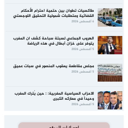
طاكسيات تطوان بين حتمية احترام الأحكام
القضائية ومتطلبات شمولية التحقيق اللوجستي
6 أغسطس 2026
الهروب الجماعي لسبتة سباحة كشف ان المغرب
يتوفر على خزان أبطال في هذه الرياضة
5 أغسطس 2026
مجلس مقاطعة يعقوب المنصور في سبات عميق
5 أغسطس 2026
الاحزاب السياسية المغربية: : حين يُترك المغرب
وحيداً في معاركه الكبرى
5 أغسطس 2026
إحصائيات الموقع