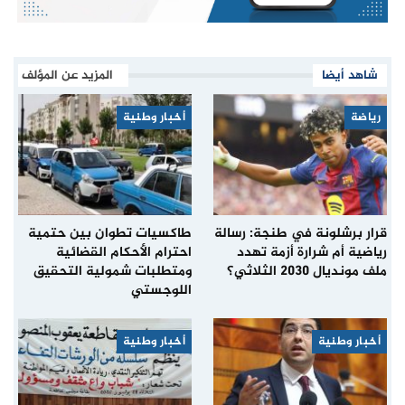
شاهد أيضا
المزيد عن المؤلف
رياضة
أخبار وطنية
قرار برشلونة في طنجة: رسالة
طاكسيات تطوان بين حتمية
رياضية أم شرارة أزمة تهدد
احترام الأحكام القضائية
ملف مونديال 2030 الثلاثي؟
ومتطلبات شمولية التحقيق
اللوجستي
أخبار وطنية
أخبار وطنية