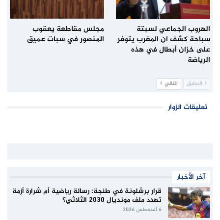
الهروب الجماعي لسبتة
مجلس مقاطعة يعقوب
سباحة كشف ان المغرب يتوفر
المنصور في سبات عميق
على خزان أبطال في هذه
الرياضة
السابق
التالي
تعليقات الزوار
آخر الأخبار
قرار برشلونة في طنجة: رسالة رياضية أم شرارة أزمة
تهدد ملف مونديال 2030 الثلاثي؟
6 أغسطس 2026