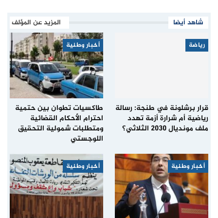
شاهد أيضا
المزيد عن المؤلف
رياضة
أخبار وطنية
قرار برشلونة في طنجة: رسالة
طاكسيات تطوان بين حتمية
رياضية أم شرارة أزمة تهدد
احترام الأحكام القضائية
ملف مونديال 2030 الثلاثي؟
ومتطلبات شمولية التحقيق
اللوجستي
أخبار وطنية
أخبار وطنية