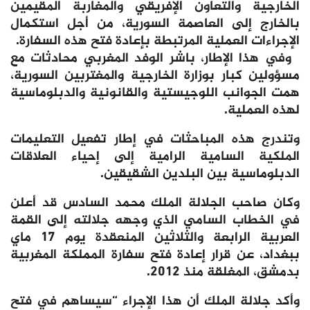
الخارجية والتعاون الإفريقي والمغاربة المقيمين
بالخارج إلى العاصمة السورية، من أجل استكمال
الإجراءات العملية المرتبطة بإعادة فتح هذه السفارة.
وفي هذا الإطار، باشر الوفد المغربي محادثات مع
مسؤولين كبار بوزارة الخارجية والمغتربين السورية،
همت الجوانب اللوجيستية والقانونية والدبلوماسية
لهذه العملية.
وتندرج هذه المباحثات في إطار تفعيل التعليمات
الملكية السامية الرامية إلى إحياء العلاقات
الدبلوماسية بين البلدين الشقيقين.
وكان صاحب الجلالة الملك محمد السادس قد أعلن
في الخطاب السامي الذي وجهه جلالته إلى القمة
العربية الرابعة والثلاثين المنعقدة يوم 17 ماي
ببغداد، عن قرار إعادة فتح سفارة المملكة المغربية
بدمشق، المغلقة منذ 2012.
وأكد جلالة الملك أن هذا الإجراء “سيساهم في فتح