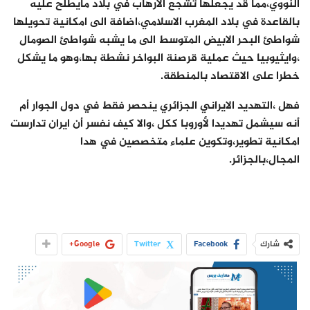
النووي،مما قد يجعلها تشجع الارهاب في بلاد مايطلح عليه
بالقاعدة في بلاد المغرب الاسلامي،اضافة الى امكانية تحويلها
شواطئ البحر الابيض المتوسط الى ما يشبه شواطئ الصومال
،وايثيوبيا حيث عملية قرصنة البواخر نشطة بها،وهو ما يشكل
خطرا على الاقتصاد بالمنطقة.
فهل ،التهديد الايراني الجزائري ينحصر فقط في دول الجوار أم
أنه سيشمل تهديدا لأوروبا ككل ،والا كيف نفسر أن ايران تدارست
امكانية تطوير،وتكوين علماء متخصصين في هدا
المجال،بالجزائر.
شارك
Facebook
Twitter
Google+