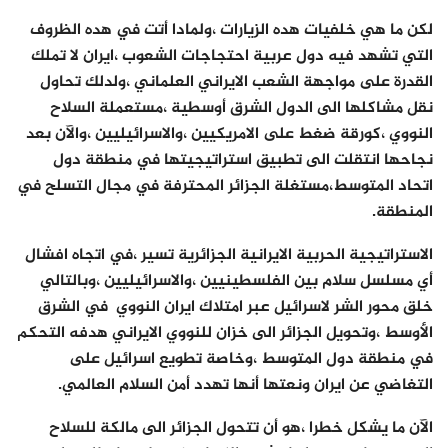
لكن ما هي خلفيات هده الزيارات ،ولمادا أتت في هده الظروف
التي تشهد فيه دول عربية احتجاجات الشعوب ،ايران لا تملك
القدرة على مواجهة الشعب الايراني العلماني ،ولدلك تحاول
نقل مشاكلها الى الدول الشرق أوسطية ،مستعملة السلاح
النووي ،كورقة ضغط على الامريكيين ،والاسرائيليين ،والآن بعد
نجاحها انتقلت الى تطبيق استراتيجيتها في منطقة دول
اتحاد المتوسط،مستغلة الجزائر المحترفة في مجال التسلح في
المنطقة.
الاستراتيجية الحربية الايرانية الجزائرية تسير ،في اتجاه افشال
أي مسلسل سلام بين الفلسطينيين ،والاسرائيليين ،وبالتالي
خلق محور الشر لاسرائيل عبر امتلاك ايران النووي في الشرق
الأوسط ،وتحويل الجزائر الى خزان للنووي الايراني هدفه التحكم
في منطقة دول المتوسط ،وخاصة تطويع اسرائيل على
التغاضي عن ايران ونعتها أنها تهدد أمن السلام العالمي.
الآن ما يشكل خطرا ،هو أن تتحول الجزائر الى مالكة للسلاح