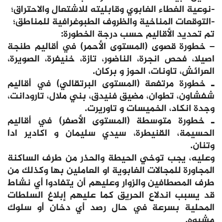
-نوعية الغطاء الغابوي وقابليته للاشتعال والاحتراق؛
-التوقعات المناخية والظروف الطبوغرافية للمناطق؛
تم تحديد الأقاليم حسب درجة الخطورة:
– خطورة قصوى (المستوى الأحمر) في أقاليم طنجة
اصيلا، فحص انجرة، الناضور، تازة، خنيفرة، الصويرة،
العرائش، تاونات، الحوز و بركان.
ـ خطورة مرتفعة (المستوى البرتقالي) في أقاليم
شفشاون، تطوان، مضيق فنيدق، بني ملال، تارودانت،
وجدة انكاد، الخميسات و تاوريرت.
ـ خطورة متوسطة (المستوى الأصفر) في أقاليم
الحسيمة، القنيطرة، سيدي سليمان و اكادير ادا
وتنان.
وعليه، يجب توخي الحيطة والحذر من طرف الساكنة
المجاورة للمجالات الغابوية او العاملين بها وكذلك من
طرف المصطافين والزوار وعليهم أن يتفادوا أي نشاط
قد يسبب اندلاع الحريق كما عليهم إبلاغ السلطات
المحلية بسرعة في حال رصد أي دخان أو سلوك
مشبوه.