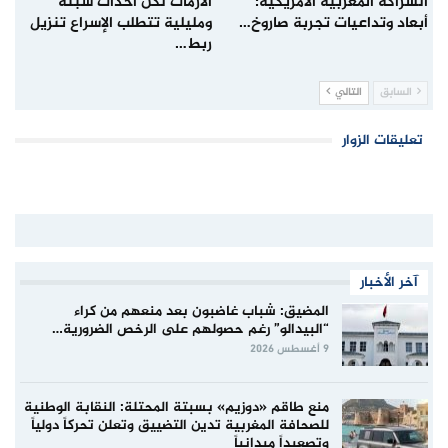
الشراكة المغربية الأمريكية:
الأزمات لكن أحداث سبتة
أبعاد وتداعيات تجربة صاروخ…
ومليلية تتطلب الإسراع تنزيل
ربط…
السابق
التالي
تعليقات الزوار
آخر الأخبار
المضيق: شباب غاضبون بعد منعهم من كراء
“البيدالو” رغم حصولهم على الرخص الضرورية…
9 أغسطس 2026
منع طاقم «دوزيم» بسبتة المحتلة: النقابة الوطنية
للصحافة المغربية تدين التضييق وتعلن تحركاً دولياً
وتصعيداً ميدانياً