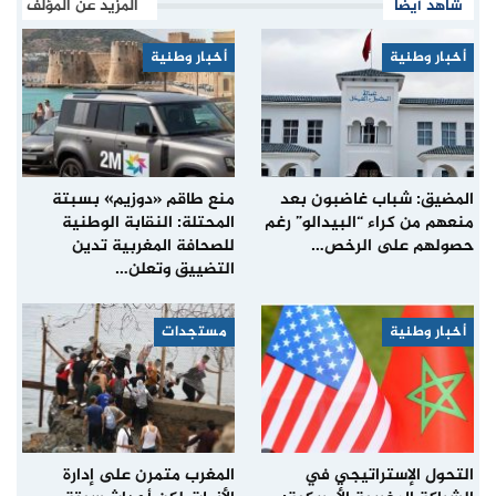
شاهد أيضا
المزيد عن المؤلف
أخبار وطنية
أخبار وطنية
المضيق: شباب غاضبون بعد
منع طاقم «دوزيم» بسبتة
منعهم من كراء “البيدالو” رغم
المحتلة: النقابة الوطنية
حصولهم على الرخص…
للصحافة المغربية تدين
التضييق وتعلن…
أخبار وطنية
مستجدات
التحول الإستراتيجي في
المغرب متمرن على إدارة