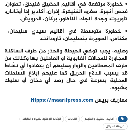
•
خطورة مرتفعة في أقاليم المضيق فنيدق، تطوان،
فحص أنجرة، صفرو، الخنيفرة، إفران، أكادير إدا أوتانان،
تاوريرت، وجدة انجاد، الناظور، بركان، الدرويش
.
•
خطورة متوسطة في أقاليم سيدي سليمان،
مكناس، الصويرة، بنسليمان، تارودانت
.
وعليه، يجب توخي الحيطة والحذر من طرف الساكنة
المجاورة للمجالات الغابوية او العاملين بها وكذلك من
طرف المصطافين والزوار وعليهم أن يتفادوا أي نشاط
قد يسبب اندلاع الحريق كما عليهم إبلاغ السلطات
المحلية بسرعة في حال رصد أي دخان أو سلوك
مشبوه
.
معاريف بريس
Htpps://maarifpress.com
أقاليم المضيق والفنيدق
الغابات
الوكالة الوطنية للمياه والغابات
خريطة الحرائق