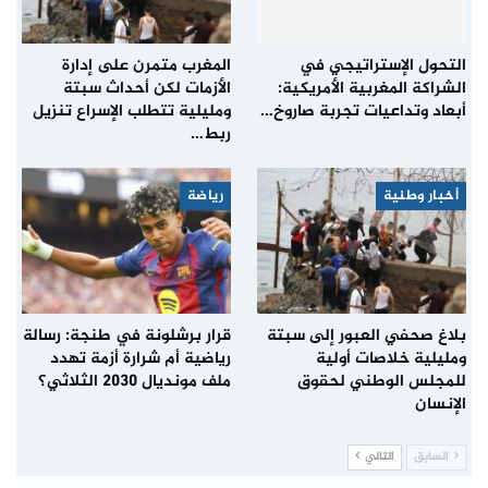
التحول الإستراتيجي في
المغرب متمرن على إدارة
الشراكة المغربية الأمريكية:
الأزمات لكن أحداث سبتة
أبعاد وتداعيات تجربة صاروخ…
ومليلية تتطلب الإسراع تنزيل
ربط…
أخبار وطنية
رياضة
بلاغ صحفي العبور إلى سبتة
قرار برشلونة في طنجة: رسالة
ومليلية خلاصات أولية
رياضية أم شرارة أزمة تهدد
للمجلس الوطني لحقوق
ملف مونديال 2030 الثلاثي؟
الإنسان
السابق
التالي