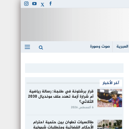
العبرية
صوت وصورة
آخر الأخبار
قرار برشلونة في طنجة: رسالة رياضية
أم شرارة أزمة تهدد ملف مونديال 2030
الثلاثي؟
6 أغسطس 2026
طاكسيات تطوان بين حتمية احترام
الأحكام القضائية ومتطلبات شمولية