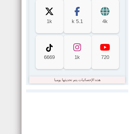
1k
5.1 k
4k
6669
1k
720
هذه الإحصائيات يتم تحديثها يوميا