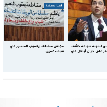
أخبار وطنية
عي لسبتة سباحة كشف
مجلس مقاطعة يعقوب المنصور في
فر على خزان أبطال في
سبات عميق