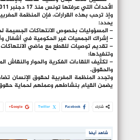
الأحداث التي عرفتها تونس منذ 17 دجنبر 2011 وبقضايا الرشوة والفساد.
وإذ ترحب بهذه القرارات، فإن المنظمة المغربي
يحدد:
– المسؤوليات بخصوص الانتهاكات الجسيمة لحق
– إشراك الجمعيات غير الحكومية في أشغال وأع
– تقديم توصيات للقطع مع ماضي الانتهاكات 
وتنفيذها؛
– تكثيف اللقاءات الفكرية والحوار والنقاش ال
والحقوق.
وتجدد المنظمة المغربية لحقوق الإنسان تضا
يضمن القيام بنشاطهم وعملهم لحماية حقوق 
شارك
Facebook
Twitter
Google+
شاهد أيضا