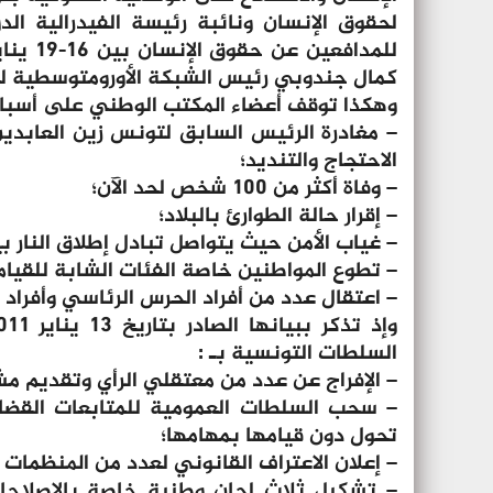
لحقوق الإنسان ونائبة رئيسة الفيدرالية ال
كمال جندوبي رئيس الشبكة الأورومتوسطية لحقو
وهكذا توقف أعضاء المكتب الوطني على أسباب
– مغادرة الرئيس السابق لتونس زين العابد
الاحتجاج والتنديد؛
– وفاة أكثر من 100 شخص لحد الآن؛
– إقرار حالة الطوارئ بالبلاد؛
– غياب الأمن حيث يتواصل تبادل إطلاق النار 
– تطوع المواطنين خاصة الفئات الشابة للقيام 
– اعتقال عدد من أفراد الحرس الرئاسي وأفراد
السلطات التونسية بـ :
– الإفراج عن عدد من معتقلي الرأي وتقديم مشر
– سحب السلطات العمومية للمتابعات القضائ
تحول دون قيامها بمهامها؛
– إعلان الاعتراف القانوني لعدد من المنظمات 
– تشكيل ثلاث لجان وطنية خاصة بالإصلاح