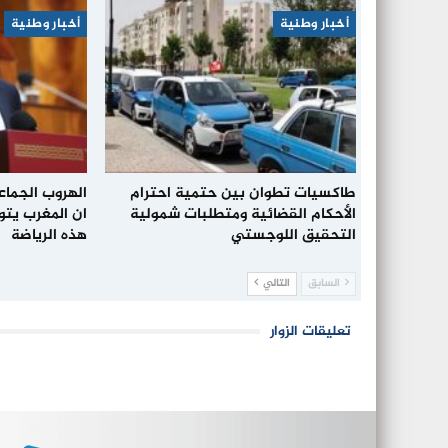
أخبار وطنية
أخبار وطنية
طاكسيات تطوان بين حتمية احترام
الهروب الجما
الأحكام القضائية ومتطلبات شمولية
ان المغرب يتو
التحقيق اللوجستي
هذه الرياضة
السابق
التالي
تعليقات الزوار