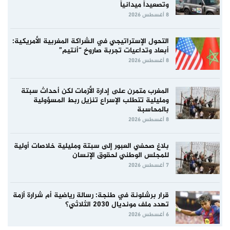
وتصعيداً ميدانياً
8 أغسطس 2026
التحول الإستراتيجي في الشراكة المغربية الأمريكية:
أبعاد وتداعيات تجربة صاروخ “أنتيم”
8 أغسطس 2026
المغرب متمرن على إدارة الأزمات لكن أحداث سبتة
ومليلية تتطلب الإسراع تنزيل ربط المسؤولية
بالمحاسبة
8 أغسطس 2026
بلاغ صحفي العبور إلى سبتة ومليلية خلاصات أولية
للمجلس الوطني لحقوق الإنسان
7 أغسطس 2026
قرار برشلونة في طنجة: رسالة رياضية أم شرارة أزمة
تهدد ملف مونديال 2030 الثلاثي؟
6 أغسطس 2026