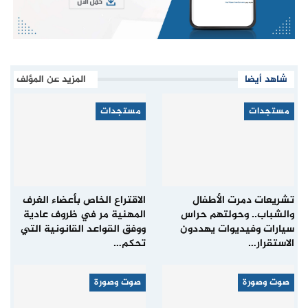
شاهد أيضا
المزيد عن المؤلف
مستجدات
مستجدات
تشريعات دمرت الأطفال
الاقتراع الخاص بأعضاء الغرف
والشباب.. وحولتهم حراس
المهنية مر في ظروف عادية
سيارات وفيديوات يهددون
ووفق القواعد القانونية التي
الاستقرار…
تحكم…
صوت وصورة
صوت وصورة