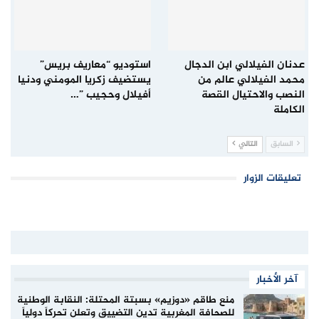
عدنان الفيلالي ابن الدجال
استوديو “معاريف بريس”
محمد الفيلالي عالم من
يستضيف زكريا المومني ودنيا
النصب والاحتيال القصة
أفيلال وحجيب ”…
الكاملة
السابق
التالي
تعليقات الزوار
آخر الأخبار
منع طاقم «دوزيم» بسبتة المحتلة: النقابة الوطنية
للصحافة المغربية تدين التضييق وتعلن تحركاً دولياً