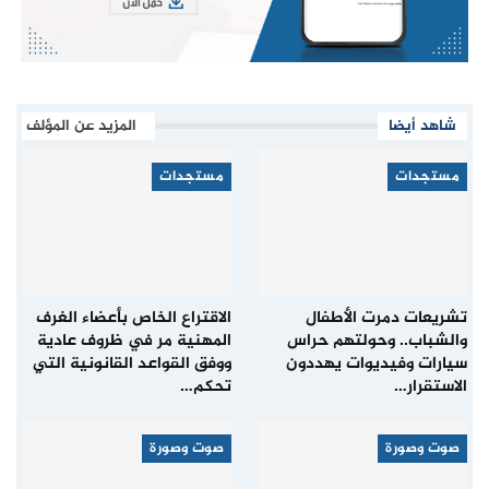
شاهد أيضا
المزيد عن المؤلف
مستجدات
مستجدات
تشريعات دمرت الأطفال
الاقتراع الخاص بأعضاء الغرف
والشباب.. وحولتهم حراس
المهنية مر في ظروف عادية
سيارات وفيديوات يهددون
ووفق القواعد القانونية التي
الاستقرار…
تحكم…
صوت وصورة
صوت وصورة