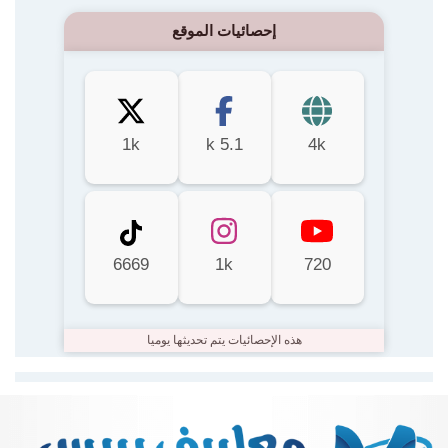
إحصائيات الموقع
1k
5.1 k
4k
6669
1k
720
هذه الإحصائيات يتم تحديثها يوميا