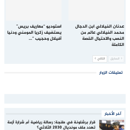
عدنان الفيلالي ابن الدجال
استوديو “معاريف بريس”
محمد الفيلالي عالم من
يستضيف زكريا المومني ودنيا
النصب والاحتيال القصة
أفيلال وحجيب ”…
الكاملة
السابق
التالي
تعليقات الزوار
آخر الأخبار
قرار برشلونة في طنجة: رسالة رياضية أم شرارة أزمة
تهدد ملف مونديال 2030 الثلاثي؟